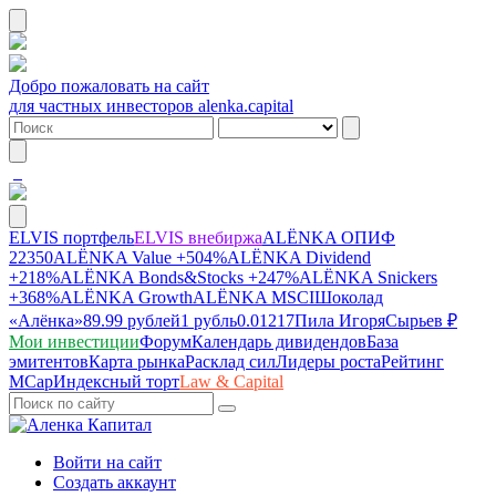
Добро пожаловать на сайт
для частных инвесторов alenka.capital
ELVIS портфель
ELVIS внебиржа
ALЁNKA ОПИФ
22350
ALЁNKA Value
+504%
ALЁNKA Dividend
+218%
ALЁNKA Bonds&Stocks
+247%
ALЁNKA Snickers
+368%
ALЁNKA Growth
ALЁNKA MSCI
Шоколад
«Алёнка»
89.99 рублей
1 рубль
0.01217
Пила Игоря
Сырье
в ₽
Мои инвестиции
Форум
Календарь дивидендов
База
эмитентов
Карта рынка
Расклад сил
Лидеры роста
Рейтинг
MCap
Индексный торт
Law & Capital
Войти на сайт
Создать аккаунт