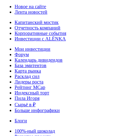
Новое на сайте
Лента новостей
Капитанский мостик
Отчетность компаний
Корпоративные события
Инвестиции с ALЁNKA
Мои инвестиции
Форум
Календарь дивидендов
База эмитентов
Карта рынка
Расклад сил
Лидеры роста
Рейтинг MCap
Индексный торт
Пила Игоря
Сырьё в ₽
Больше инфографики
Блоги
100%-ный шоколад