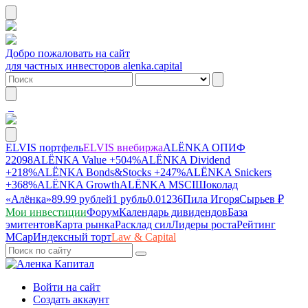
Добро пожаловать на сайт
для частных инвесторов alenka.capital
ELVIS портфель
ELVIS внебиржа
ALЁNKA ОПИФ
22098
ALЁNKA Value
+504%
ALЁNKA Dividend
+218%
ALЁNKA Bonds&Stocks
+247%
ALЁNKA Snickers
+368%
ALЁNKA Growth
ALЁNKA MSCI
Шоколад
«Алёнка»
89.99 рублей
1 рубль
0.01236
Пила Игоря
Сырье
в ₽
Мои инвестиции
Форум
Календарь дивидендов
База
эмитентов
Карта рынка
Расклад сил
Лидеры роста
Рейтинг
MCap
Индексный торт
Law & Capital
Войти на сайт
Создать аккаунт