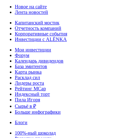
Новое на сайте
Лента новостей
Капитанский мостик
Отчетность компаний
Корпоративные события
Инвестиции с ALЁNKA
Мои инвестиции
Форум
Календарь дивидендов
База эмитентов
Карта рынка
Расклад сил
Лидеры роста
Рейтинг MCap
Индексный торт
Пила Игоря
Сырьё в ₽
Больше инфографики
Блоги
100%-ный шоколад