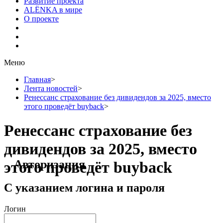
Развитие проекта
ALЁNKA в мире
О проекте
Меню
Главная
>
Лента новостей
>
Ренессанс страхование без дивидендов за 2025, вместо
этого проведёт buyback
>
Ренессанс страхование без
дивидендов за 2025, вместо
Авторизация
этого проведёт buyback
С указанием логина и пароля
Логин