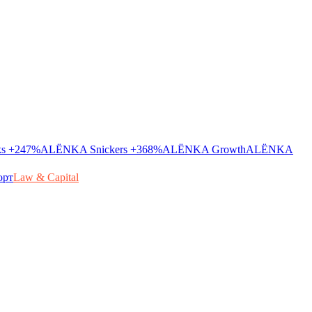
ks
+247%
ALЁNKA Snickers
+368%
ALЁNKA Growth
ALЁNKA
орт
Law & Capital