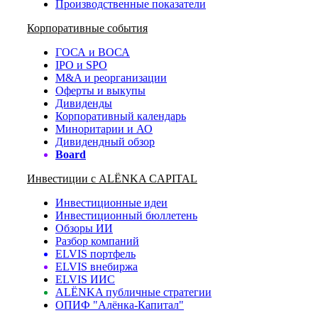
Производственные показатели
Корпоративные события
ГОСА и ВОСА
IPO и SPO
M&A и реорганизации
Оферты и выкупы
Дивиденды
Корпоративный календарь
Миноритарии и АО
Дивидендный обзор
Board
Инвестиции с ALЁNKA CAPITAL
Инвестиционные идеи
Инвестиционный бюллетень
Обзоры ИИ
Разбор компаний
ELVIS портфель
ELVIS внебиржа
ELVIS ИИС
ALЁNKA публичные стратегии
ОПИФ "Алёнка-Капитал"