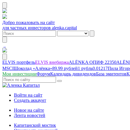
Добро пожаловать на сайт
для частных инвесторов alenka.capital
ELVIS портфель
ELVIS внебиржа
ALЁNKA ОПИФ
22350
ALЁNK
MSCI
Шоколад «Алёнка»
89.99 рублей
1 рубль
0.01217
Пила Игор
Мои инвестиции
Форум
Календарь дивидендов
База эмитентов
К
Войти на сайт
Создать аккаунт
Новое на сайте
Лента новостей
Капитанский мостик