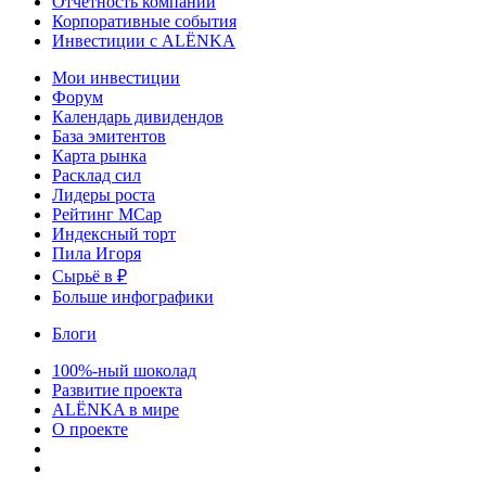
Отчетность компаний
Корпоративные события
Инвестиции с ALЁNKA
Мои инвестиции
Форум
Календарь дивидендов
База эмитентов
Карта рынка
Расклад сил
Лидеры роста
Рейтинг MCap
Индексный торт
Пила Игоря
Сырьё в ₽
Больше инфографики
Блоги
100%-ный шоколад
Развитие проекта
ALЁNKA в мире
О проекте