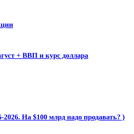
кции
вгуст + ВВП и курс доллара
2026. На $100 млрд надо продавать? )