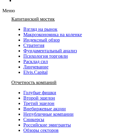
Меню
Капитанский мостик
Взгляд на рынок
Макроэкономика на коленке
Индексный обзор
Стратегия
Фундаментальный анализ
Психология торговли
Расклад сил
Линчевание
Elvis.Capital
Отчетность компаний
Голубые фишки
Второй эшелон
Третий эшелон
Внебиржевые акции
Непубличные компании
Сникерсы
Российские эмигранты
Обзоры секторов