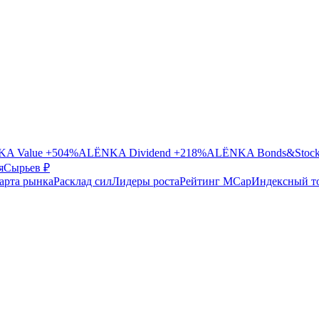
A Value
+504%
ALЁNKA Dividend
+218%
ALЁNKA Bonds&Stoc
я
Сырье
в ₽
арта рынка
Расклад сил
Лидеры роста
Рейтинг MCap
Индексный т