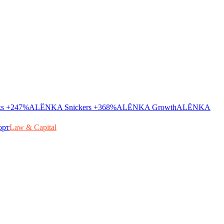
ks
+247%
ALЁNKA Snickers
+368%
ALЁNKA Growth
ALЁNKA
орт
Law & Capital