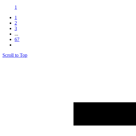
1
1
2
3
...
67
Scroll to Top