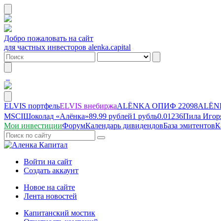
Добро пожаловать на сайт
для частных инвесторов alenka.capital
ELVIS портфель
ELVIS внебиржа
ALЁNKA ОПИФ
22098
ALЁNK
MSCI
Шоколад «Алёнка»
89.99 рублей
1 рубль
0.01236
Пила Игор
Мои инвестиции
Форум
Календарь дивидендов
База эмитентов
К
Войти на сайт
Создать аккаунт
Новое на сайте
Лента новостей
Капитанский мостик