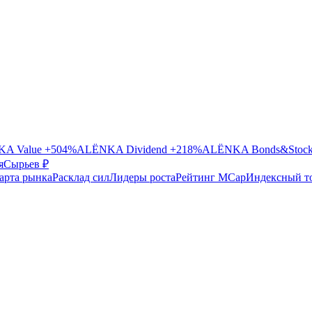
A Value
+504%
ALЁNKA Dividend
+218%
ALЁNKA Bonds&Stoc
я
Сырье
в ₽
арта рынка
Расклад сил
Лидеры роста
Рейтинг MCap
Индексный т