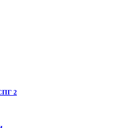
СПГ 2
и