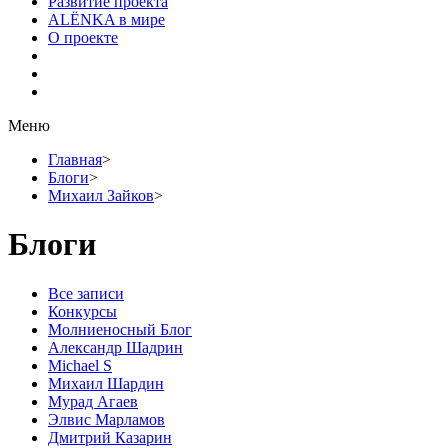
Развитие проекта
ALЁNKA в мире
О проекте
Меню
Главная
>
Блоги
>
Михаил Зайков
>
Блоги
Все записи
Конкурсы
Молниеносный Блог
Александр Шадрин
Michael S
Михаил Шардин
Мурад Агаев
Элвис Марламов
Дмитрий Казарин