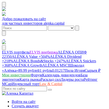
Добро пожаловать на сайт
для частных инвесторов alenka.capital
ELVIS портфель
ELVIS внебиржа
ALЁNKA ОПИФ
22350
ALЁNKA Value
+504%
ALЁNKA Dividend
+218%
ALЁNKA Bonds&Stocks
+247%
ALЁNKA Snickers
+368%
ALЁNKA Growth
ALЁNKA MSCI
Шоколад
«Алёнка»
89.99 рублей
1 рубль
0.01217
Пила Игоря
Сырье
в ₽
Мои инвестиции
Форум
Календарь дивидендов
База
эмитентов
Карта рынка
Расклад сил
Лидеры роста
Рейтинг
MCap
Индексный торт
Law & Capital
Войти на сайт
Создать аккаунт