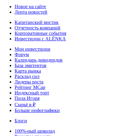
Новое на сайте
Лента новостей
Капитанский мостик
Отчетность компаний
Корпоративные события
Инвестиции с ALЁNKA
Мои инвестиции
Форум
Календарь дивидендов
База эмитентов
Карта рынка
Расклад сил
Лидеры роста
Рейтинг MCap
Индексный торт
Пила Игоря
Сырьё в ₽
Больше инфографики
Блоги
100%-ный шоколад