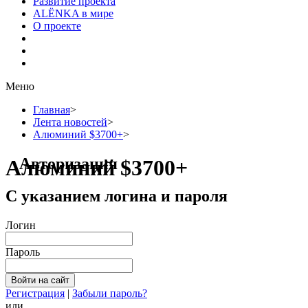
Развитие проекта
ALЁNKA в мире
О проекте
Меню
Главная
>
Лента новостей
>
Алюминий $3700+
>
Авторизация
Алюминий $3700+
С указанием логина и пароля
Логин
Пароль
Регистрация
|
Забыли пароль?
или