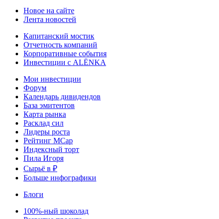
Новое на сайте
Лента новостей
Капитанский мостик
Отчетность компаний
Корпоративные события
Инвестиции с ALЁNKA
Мои инвестиции
Форум
Календарь дивидендов
База эмитентов
Карта рынка
Расклад сил
Лидеры роста
Рейтинг MCap
Индексный торт
Пила Игоря
Сырьё в ₽
Больше инфографики
Блоги
100%-ный шоколад