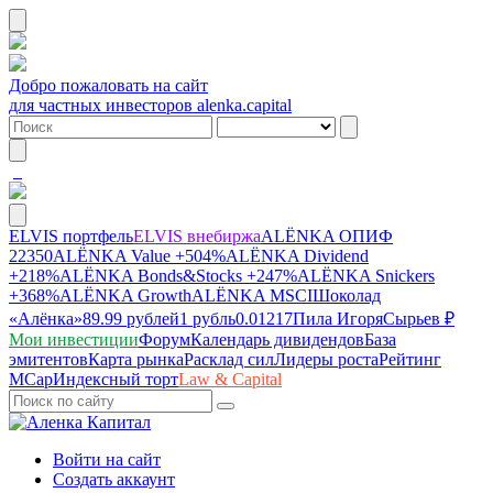
Добро пожаловать на сайт
для частных инвесторов alenka.capital
ELVIS портфель
ELVIS внебиржа
ALЁNKA ОПИФ
22350
ALЁNKA Value
+504%
ALЁNKA Dividend
+218%
ALЁNKA Bonds&Stocks
+247%
ALЁNKA Snickers
+368%
ALЁNKA Growth
ALЁNKA MSCI
Шоколад
«Алёнка»
89.99 рублей
1 рубль
0.01217
Пила Игоря
Сырье
в ₽
Мои инвестиции
Форум
Календарь дивидендов
База
эмитентов
Карта рынка
Расклад сил
Лидеры роста
Рейтинг
MCap
Индексный торт
Law & Capital
Войти на сайт
Создать аккаунт