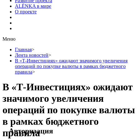
Развитие проекта
ALЁNKA в мире
О проекте
Меню
Главная
>
Лента новостей
>
В «Т-Инвестициях» ожидают значимого увеличения
операций по покупке валюты в рамках бюджетного
правила
>
В «Т-Инвестициях» ожидают
значимого увеличения
операций по покупке валюты
в рамках бюджетного
Авторизация
правила