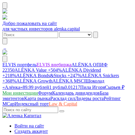
Добро пожаловать на сайт
для частных инвесторов alenka.capital
ELVIS портфель
ELVIS внебиржа
ALЁNKA ОПИФ
22350
ALЁNKA Value
+504%
ALЁNKA Dividend
+218%
ALЁNKA Bonds&Stocks
+247%
ALЁNKA Snickers
+368%
ALЁNKA Growth
ALЁNKA MSCI
Шоколад
«Алёнка»
89.99 рублей
1 рубль
0.01217
Пила Игоря
Сырье
в ₽
Мои инвестиции
Форум
Календарь дивидендов
База
эмитентов
Карта рынка
Расклад сил
Лидеры роста
Рейтинг
MCap
Индексный торт
Law & Capital
Войти на сайт
Создать аккаунт