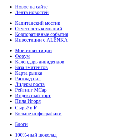
Новое на сайте
Лента новостей
Капитанский мостик
Отчетность компаний
Корпоративные события
Инвестиции с ALЁNKA
Мои инвестиции
Форум
Календарь дивидендов
База эмитентов
Карта рынка
Расклад сил
Лидеры роста
Рейтинг MCap
Индексный торт
Пила Игоря
Сырьё в ₽
Больше инфографики
Блоги
100%-ный шоколад