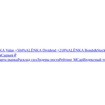
A Value
+504%
ALЁNKA Dividend
+218%
ALЁNKA Bonds&Stoc
я
Сырье
в ₽
арта рынка
Расклад сил
Лидеры роста
Рейтинг MCap
Индексный т