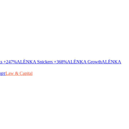
ks
+247%
ALЁNKA Snickers
+368%
ALЁNKA Growth
ALЁNKA
орт
Law & Capital