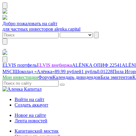
Добро пожаловать на сайт
для частных инвесторов alenka.capital
ELVIS портфель
ELVIS внебиржа
ALЁNKA ОПИФ
22541
ALЁNK
MSCI
Шоколад «Алёнка»
89.99 рублей
1 рубль
0.01228
Пила Игор
Мои инвестиции
Форум
Календарь дивидендов
База эмитентов
К
Войти на сайт
Создать аккаунт
Новое на сайте
Лента новостей
Капитанский мостик