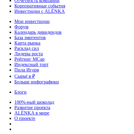
Отчетность компаний
Корпоративные события
Инвестиции с ALЁNKA
Мои инвестиции
Форум
Календарь дивидендов
База эмитентов
Карта рынка
Расклад сил
Лидеры роста
Рейтинг MCap
Индексный торт
Пила Игоря
Сырьё в ₽
Больше инфографики
Блоги
100%-ный шоколад
Развитие проекта
ALЁNKA в мире
О проекте