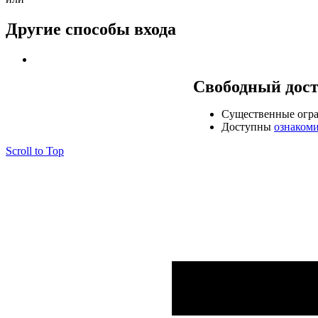
Другие способы входа
Свободный дос
Cущественные огр
Доступны
ознаком
Scroll to Top