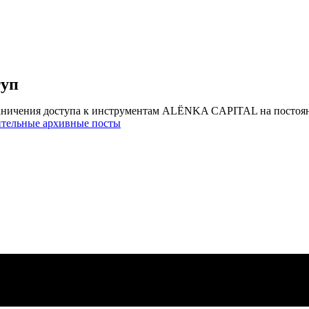
туп
аничения доступа к инструментам ALЁNKA CAPITAL на постоя
ительные архивные посты