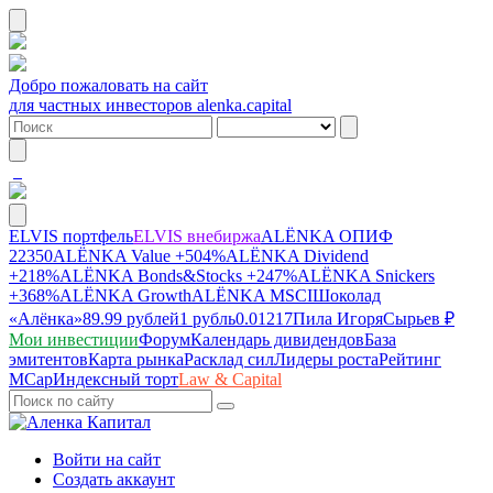
Добро пожаловать на сайт
для частных инвесторов alenka.capital
ELVIS портфель
ELVIS внебиржа
ALЁNKA ОПИФ
22350
ALЁNKA Value
+504%
ALЁNKA Dividend
+218%
ALЁNKA Bonds&Stocks
+247%
ALЁNKA Snickers
+368%
ALЁNKA Growth
ALЁNKA MSCI
Шоколад
«Алёнка»
89.99 рублей
1 рубль
0.01217
Пила Игоря
Сырье
в ₽
Мои инвестиции
Форум
Календарь дивидендов
База
эмитентов
Карта рынка
Расклад сил
Лидеры роста
Рейтинг
MCap
Индексный торт
Law & Capital
Войти на сайт
Создать аккаунт