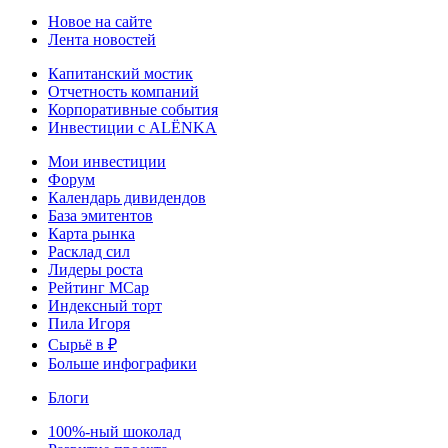
Новое на сайте
Лента новостей
Капитанский мостик
Отчетность компаний
Корпоративные события
Инвестиции с ALЁNKA
Мои инвестиции
Форум
Календарь дивидендов
База эмитентов
Карта рынка
Расклад сил
Лидеры роста
Рейтинг MCap
Индексный торт
Пила Игоря
Сырьё в ₽
Больше инфографики
Блоги
100%-ный шоколад