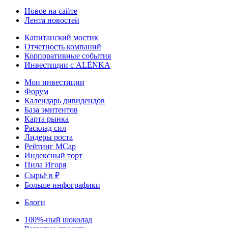
Новое на сайте
Лента новостей
Капитанский мостик
Отчетность компаний
Корпоративные события
Инвестиции с ALЁNKA
Мои инвестиции
Форум
Календарь дивидендов
База эмитентов
Карта рынка
Расклад сил
Лидеры роста
Рейтинг MCap
Индексный торт
Пила Игоря
Сырьё в ₽
Больше инфографики
Блоги
100%-ный шоколад