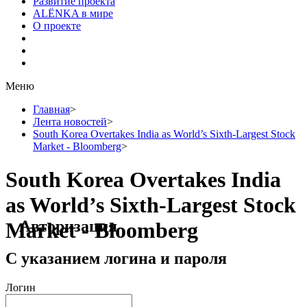
Развитие проекта
ALЁNKA в мире
О проекте
Меню
Главная
>
Лента новостей
>
South Korea Overtakes India as World’s Sixth-Largest Stock
Market - Bloomberg
>
South Korea Overtakes India
as World’s Sixth-Largest Stock
Авторизация
Market - Bloomberg
С указанием логина и пароля
Логин