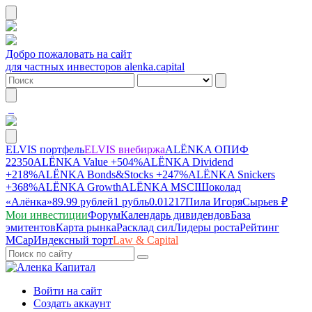
Добро пожаловать на сайт
для частных инвесторов alenka.capital
ELVIS портфель
ELVIS внебиржа
ALЁNKA ОПИФ
22350
ALЁNKA Value
+504%
ALЁNKA Dividend
+218%
ALЁNKA Bonds&Stocks
+247%
ALЁNKA Snickers
+368%
ALЁNKA Growth
ALЁNKA MSCI
Шоколад
«Алёнка»
89.99 рублей
1 рубль
0.01217
Пила Игоря
Сырье
в ₽
Мои инвестиции
Форум
Календарь дивидендов
База
эмитентов
Карта рынка
Расклад сил
Лидеры роста
Рейтинг
MCap
Индексный торт
Law & Capital
Войти на сайт
Создать аккаунт