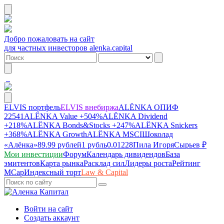
Добро пожаловать на сайт
для частных инвесторов alenka.capital
ELVIS портфель
ELVIS внебиржа
ALЁNKA ОПИФ
22541
ALЁNKA Value
+504%
ALЁNKA Dividend
+218%
ALЁNKA Bonds&Stocks
+247%
ALЁNKA Snickers
+368%
ALЁNKA Growth
ALЁNKA MSCI
Шоколад
«Алёнка»
89.99 рублей
1 рубль
0.01228
Пила Игоря
Сырье
в ₽
Мои инвестиции
Форум
Календарь дивидендов
База
эмитентов
Карта рынка
Расклад сил
Лидеры роста
Рейтинг
MCap
Индексный торт
Law & Capital
Войти на сайт
Создать аккаунт