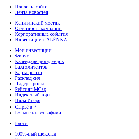
Новое на сайте
Лента новостей
Капитанский мостик
Отчетность компаний
Корпоративные события
Инвестиции с ALЁNKA
Мои инвестиции
Форум
Календарь дивидендов
База эмитентов
Карта рынка
Расклад сил
Лидеры роста
Рейтинг MCap
Индексный торт
Пила Игоря
Сырьё в ₽
Больше инфографики
Блоги
100%-ный шоколад