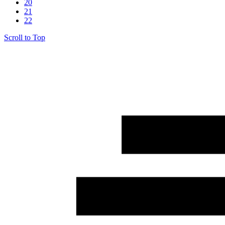
20
21
22
Scroll to Top