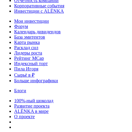
Отчетность компаний
Корпоративные события
Инвестиции с ALЁNKA
Мои инвестиции
Форум
Календарь дивидендов
База эмитентов
Карта рынка
Расклад сил
Лидеры роста
Рейтинг MCap
Индексный торт
Пила Игоря
Сырьё в ₽
Больше инфографики
Блоги
100%-ный шоколад
Развитие проекта
ALЁNKA в мире
О проекте