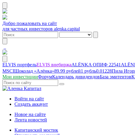
Добро пожаловать на сайт
для частных инвесторов alenka.capital
ELVIS портфель
ELVIS внебиржа
ALЁNKA ОПИФ
22541
ALЁNK
MSCI
Шоколад «Алёнка»
89.99 рублей
1 рубль
0.01228
Пила Игор
Мои инвестиции
Форум
Календарь дивидендов
База эмитентов
К
Войти на сайт
Создать аккаунт
Новое на сайте
Лента новостей
Капитанский мостик