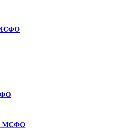
о МСФО
МСФО
 по МСФО