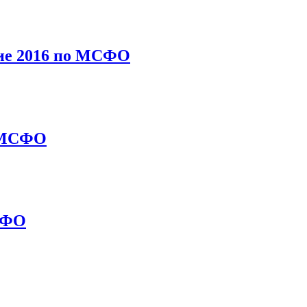
дие 2016 по МСФО
о МСФО
МСФО