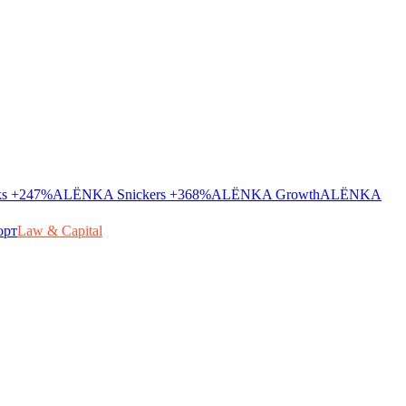
ks
+247%
ALЁNKA Snickers
+368%
ALЁNKA Growth
ALЁNKA
орт
Law & Capital