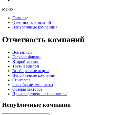
Меню
Главная
>
Отчетность компаний
>
Непубличные компании
>
Отчетность компаний
Все записи
Голубые фишки
Второй эшелон
Третий эшелон
Внебиржевые акции
Непубличные компании
Сникерсы
Российские эмигранты
Обзоры секторов
Производственные показатели
Непубличные компании