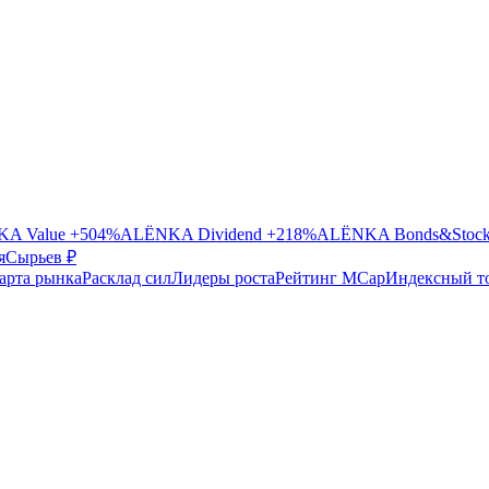
A Value
+504%
ALЁNKA Dividend
+218%
ALЁNKA Bonds&Stoc
я
Сырье
в ₽
арта рынка
Расклад сил
Лидеры роста
Рейтинг MCap
Индексный т