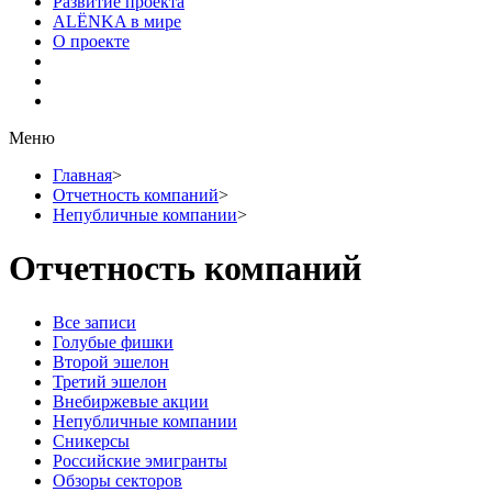
Развитие проекта
ALЁNKA в мире
О проекте
Меню
Главная
>
Отчетность компаний
>
Непубличные компании
>
Отчетность компаний
Все записи
Голубые фишки
Второй эшелон
Третий эшелон
Внебиржевые акции
Непубличные компании
Сникерсы
Российские эмигранты
Обзоры секторов