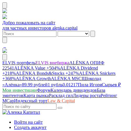
Добро пожаловать на сайт
для частных инвесторов alenka.capital
ELVIS портфель
ELVIS внебиржа
ALЁNKA ОПИФ
22541
ALЁNKA Value
+504%
ALЁNKA Dividend
+218%
ALЁNKA Bonds&Stocks
+247%
ALЁNKA Snickers
+368%
ALЁNKA Growth
ALЁNKA MSCI
Шоколад
«Алёнка»
89.99 рублей
1 рубль
0.01217
Пила Игоря
Сырье
в ₽
Мои инвестиции
Форум
Календарь дивидендов
База
эмитентов
Карта рынка
Расклад сил
Лидеры роста
Рейтинг
MCap
Индексный торт
Law & Capital
Войти на сайт
Создать аккаунт