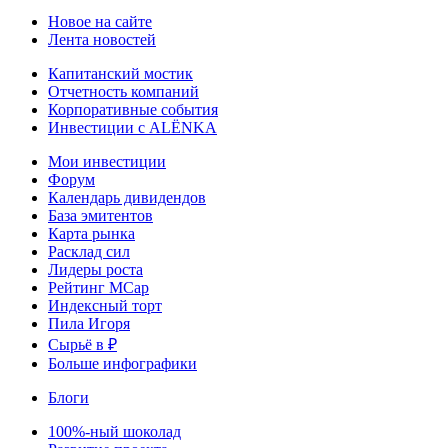
Новое на сайте
Лента новостей
Капитанский мостик
Отчетность компаний
Корпоративные события
Инвестиции с ALЁNKA
Мои инвестиции
Форум
Календарь дивидендов
База эмитентов
Карта рынка
Расклад сил
Лидеры роста
Рейтинг MCap
Индексный торт
Пила Игоря
Сырьё в ₽
Больше инфографики
Блоги
100%-ный шоколад