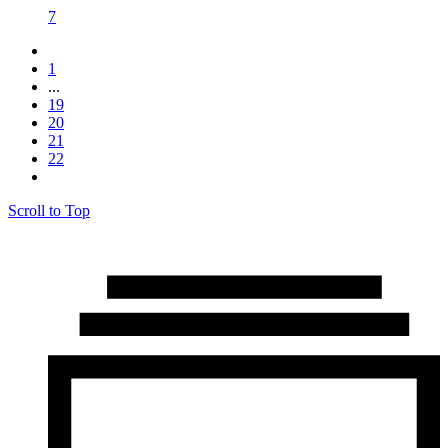
7
1
...
19
20
21
22
Scroll to Top