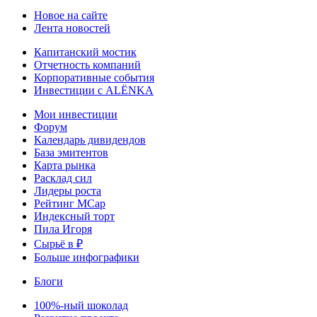
Новое на сайте
Лента новостей
Капитанский мостик
Отчетность компаний
Корпоративные события
Инвестиции с ALЁNKA
Мои инвестиции
Форум
Календарь дивидендов
База эмитентов
Карта рынка
Расклад сил
Лидеры роста
Рейтинг MCap
Индексный торт
Пила Игоря
Сырьё в ₽
Больше инфографики
Блоги
100%-ный шоколад