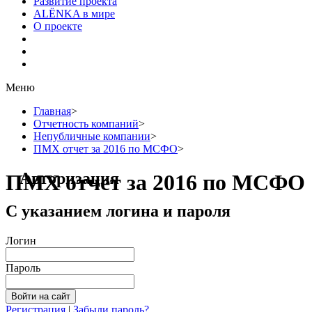
Развитие проекта
ALЁNKA в мире
О проекте
Меню
Главная
>
Отчетность компаний
>
Непубличные компании
>
ПМХ отчет за 2016 по МСФО
>
Авторизация
ПМХ отчет за 2016 по МСФО
С указанием логина и пароля
Логин
Пароль
Регистрация
|
Забыли пароль?