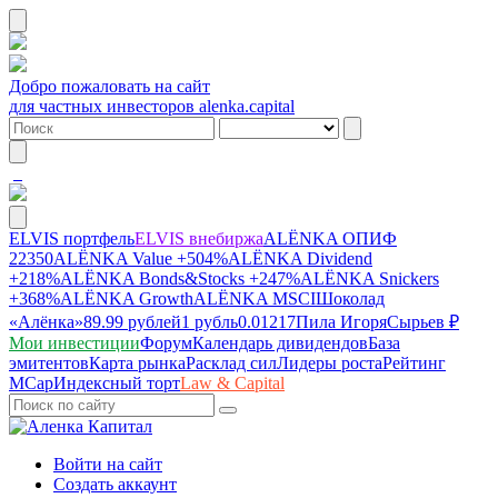
Добро пожаловать на сайт
для частных инвесторов alenka.capital
ELVIS портфель
ELVIS внебиржа
ALЁNKA ОПИФ
22350
ALЁNKA Value
+504%
ALЁNKA Dividend
+218%
ALЁNKA Bonds&Stocks
+247%
ALЁNKA Snickers
+368%
ALЁNKA Growth
ALЁNKA MSCI
Шоколад
«Алёнка»
89.99 рублей
1 рубль
0.01217
Пила Игоря
Сырье
в ₽
Мои инвестиции
Форум
Календарь дивидендов
База
эмитентов
Карта рынка
Расклад сил
Лидеры роста
Рейтинг
MCap
Индексный торт
Law & Capital
Войти на сайт
Создать аккаунт