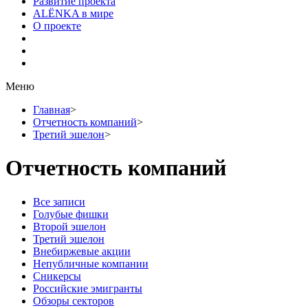
Развитие проекта
ALЁNKA в мире
О проекте
Меню
Главная
>
Отчетность компаний
>
Третий эшелон
>
Отчетность компаний
Все записи
Голубые фишки
Второй эшелон
Третий эшелон
Внебиржевые акции
Непубличные компании
Сникерсы
Российские эмигранты
Обзоры секторов