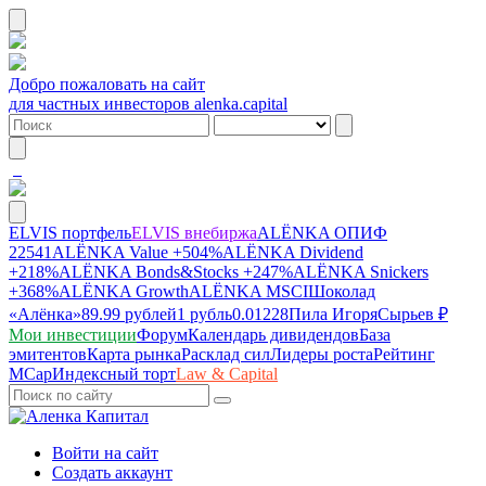
Добро пожаловать на сайт
для частных инвесторов alenka.capital
ELVIS портфель
ELVIS внебиржа
ALЁNKA ОПИФ
22541
ALЁNKA Value
+504%
ALЁNKA Dividend
+218%
ALЁNKA Bonds&Stocks
+247%
ALЁNKA Snickers
+368%
ALЁNKA Growth
ALЁNKA MSCI
Шоколад
«Алёнка»
89.99 рублей
1 рубль
0.01228
Пила Игоря
Сырье
в ₽
Мои инвестиции
Форум
Календарь дивидендов
База
эмитентов
Карта рынка
Расклад сил
Лидеры роста
Рейтинг
MCap
Индексный торт
Law & Capital
Войти на сайт
Создать аккаунт