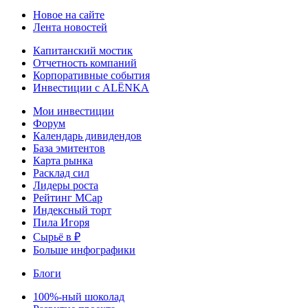
Новое на сайте
Лента новостей
Капитанский мостик
Отчетность компаний
Корпоративные события
Инвестиции с ALЁNKA
Мои инвестиции
Форум
Календарь дивидендов
База эмитентов
Карта рынка
Расклад сил
Лидеры роста
Рейтинг MCap
Индексный торт
Пила Игоря
Сырьё в ₽
Больше инфографики
Блоги
100%-ный шоколад