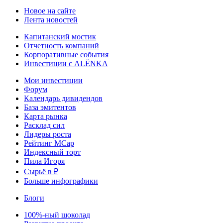
Новое на сайте
Лента новостей
Капитанский мостик
Отчетность компаний
Корпоративные события
Инвестиции с ALЁNKA
Мои инвестиции
Форум
Календарь дивидендов
База эмитентов
Карта рынка
Расклад сил
Лидеры роста
Рейтинг MCap
Индексный торт
Пила Игоря
Сырьё в ₽
Больше инфографики
Блоги
100%-ный шоколад