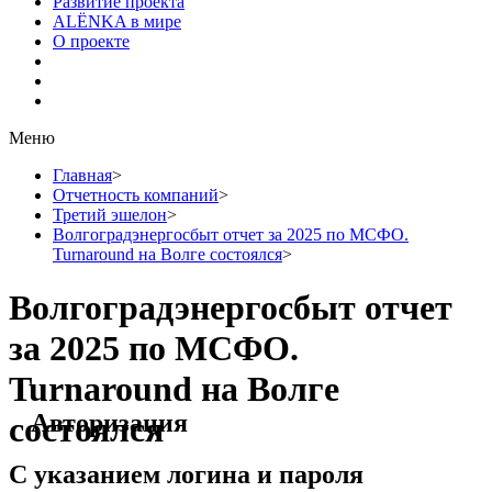
Развитие проекта
ALЁNKA в мире
О проекте
Меню
Главная
>
Отчетность компаний
>
Третий эшелон
>
Волгоградэнергосбыт отчет за 2025 по МСФО.
Turnaround на Волге состоялся
>
Волгоградэнергосбыт отчет
за 2025 по МСФО.
Turnaround на Волге
Авторизация
состоялся
С указанием логина и пароля