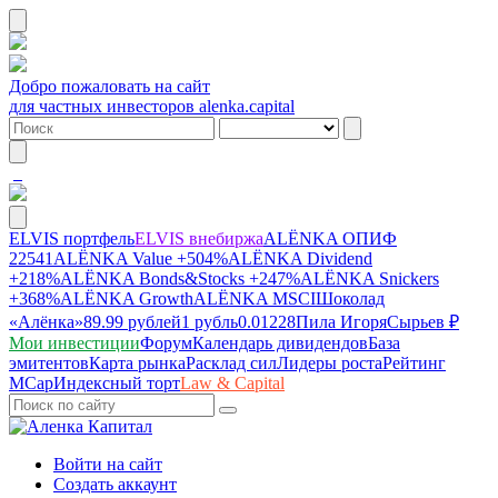
Добро пожаловать на сайт
для частных инвесторов alenka.capital
ELVIS портфель
ELVIS внебиржа
ALЁNKA ОПИФ
22541
ALЁNKA Value
+504%
ALЁNKA Dividend
+218%
ALЁNKA Bonds&Stocks
+247%
ALЁNKA Snickers
+368%
ALЁNKA Growth
ALЁNKA MSCI
Шоколад
«Алёнка»
89.99 рублей
1 рубль
0.01228
Пила Игоря
Сырье
в ₽
Мои инвестиции
Форум
Календарь дивидендов
База
эмитентов
Карта рынка
Расклад сил
Лидеры роста
Рейтинг
MCap
Индексный торт
Law & Capital
Войти на сайт
Создать аккаунт