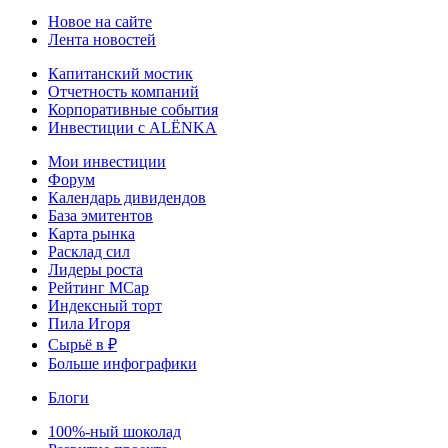
Новое на сайте
Лента новостей
Капитанский мостик
Отчетность компаний
Корпоративные события
Инвестиции с ALЁNKA
Мои инвестиции
Форум
Календарь дивидендов
База эмитентов
Карта рынка
Расклад сил
Лидеры роста
Рейтинг MCap
Индексный торт
Пила Игоря
Сырьё в ₽
Больше инфографики
Блоги
100%-ный шоколад