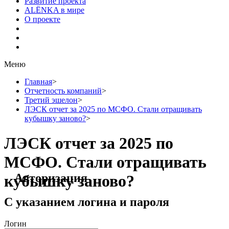
Развитие проекта
ALЁNKA в мире
О проекте
Меню
Главная
>
Отчетность компаний
>
Третий эшелон
>
ЛЭСК отчет за 2025 по МСФО. Стали отращивать
кубышку заново?
>
ЛЭСК отчет за 2025 по
МСФО. Стали отращивать
Авторизация
кубышку заново?
С указанием логина и пароля
Логин