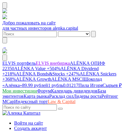
Добро пожаловать на сайт
для частных инвесторов alenka.capital
ELVIS портфель
ELVIS внебиржа
ALЁNKA ОПИФ
22350
ALЁNKA Value
+504%
ALЁNKA Dividend
+218%
ALЁNKA Bonds&Stocks
+247%
ALЁNKA Snickers
+368%
ALЁNKA Growth
ALЁNKA MSCI
Шоколад
«Алёнка»
89.99 рублей
1 рубль
0.01217
Пила Игоря
Сырье
в ₽
Мои инвестиции
Форум
Календарь дивидендов
База
эмитентов
Карта рынка
Расклад сил
Лидеры роста
Рейтинг
MCap
Индексный торт
Law & Capital
Войти на сайт
Создать аккаунт