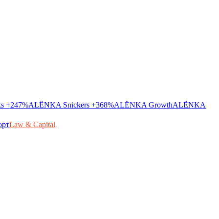
ks
+247%
ALЁNKA Snickers
+368%
ALЁNKA Growth
ALЁNKA
орт
Law & Capital