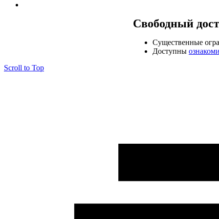
Свободный дос
Cущественные огр
Доступны
ознаком
Scroll to Top