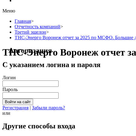
Меню
Главная
>
Отчетность компаний
>
Третий эшелон
>
ТНС-Энерго Воронеж отчет за 2025 по МСФО. Большие д
Авторизация
ТНС-Энерго Воронеж отчет за
С указанием логина и пароля
Логин
Пароль
Регистрация
|
Забыли пароль?
или
Другие способы входа