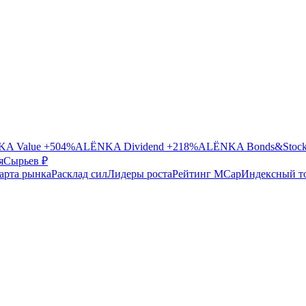
A Value
+504%
ALЁNKA Dividend
+218%
ALЁNKA Bonds&Stoc
я
Сырье
в ₽
арта рынка
Расклад сил
Лидеры роста
Рейтинг MCap
Индексный т