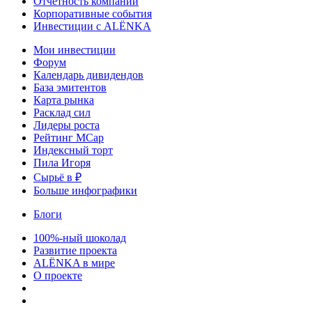
Отчетность компаний
Корпоративные события
Инвестиции с ALЁNKA
Мои инвестиции
Форум
Календарь дивидендов
База эмитентов
Карта рынка
Расклад сил
Лидеры роста
Рейтинг MCap
Индексный торт
Пила Игоря
Сырьё в ₽
Больше инфографики
Блоги
100%-ный шоколад
Развитие проекта
ALЁNKA в мире
О проекте