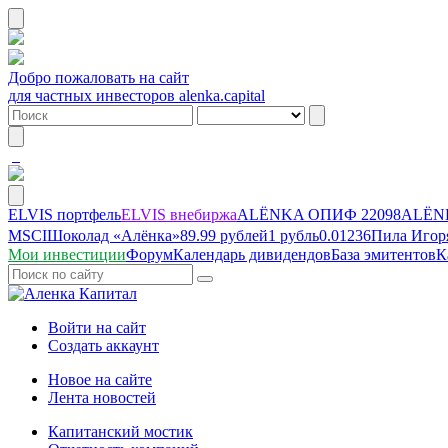
Добро пожаловать на сайт
для частных инвесторов alenka.capital
ELVIS портфель
ELVIS внебиржа
ALЁNKA ОПИФ
22098
ALЁNK
MSCI
Шоколад «Алёнка»
89.99 рублей
1 рубль
0.01236
Пила Игор
Мои инвестиции
Форум
Календарь дивидендов
База эмитентов
К
Войти на сайт
Создать аккаунт
Новое на сайте
Лента новостей
Капитанский мостик