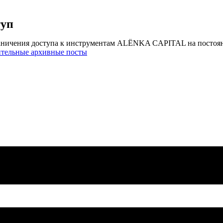
туп
аничения доступа к инструментам ALЁNKA CAPITAL на постоя
ительные архивные посты