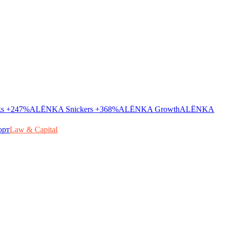
ks
+247%
ALЁNKA Snickers
+368%
ALЁNKA Growth
ALЁNKA
орт
Law & Capital