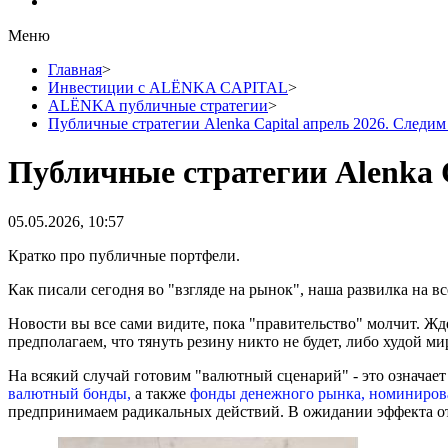
Меню
Главная
>
Инвестиции с ALЁNKA CAPITAL
>
ALЁNKA публичные стратегии
>
Публичные стратегии Alenka Capital апрель 2026. Следим
Публичные стратегии Alenka C
05.05.2026, 10:57
Кратко про публичные портфели.
Как писали сегодня во "взгляде на рынок", наша развилка на в
Новости вы все сами видите, пока "правительство" молчит. Жде
предполагаем, что тянуть резину никто не будет, либо худой ми
На всякий случай готовим "валютный сценарий" - это означае
валютный бонды,
а также
фонды денежного рынка, номиниров
предпринимаем радикальных действий. В ожидании эффекта от 