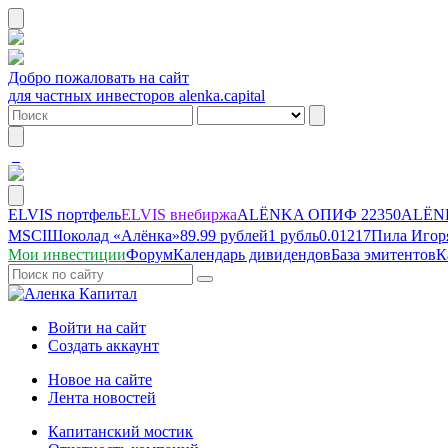
Добро пожаловать на сайт
для частных инвесторов alenka.capital
ELVIS портфель
ELVIS внебиржа
ALЁNKA ОПИФ
22350
ALЁNK
MSCI
Шоколад «Алёнка»
89.99 рублей
1 рубль
0.01217
Пила Игор
Мои инвестиции
Форум
Календарь дивидендов
База эмитентов
К
Войти на сайт
Создать аккаунт
Новое на сайте
Лента новостей
Капитанский мостик