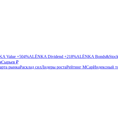
A Value
+504%
ALЁNKA Dividend
+218%
ALЁNKA Bonds&Stoc
я
Сырье
в ₽
арта рынка
Расклад сил
Лидеры роста
Рейтинг MCap
Индексный т