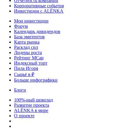
Отчетность компаний
Корпоративные события
Инвестиции с ALЁNKA
Мои инвестиции
Форум
Календарь дивидендов
База эмитентов
Карта рынка
Расклад сил
Лидеры роста
Рейтинг MCap
Индексный торт
Пила Игоря
Сырьё в ₽
Больше инфографики
Блоги
100%-ный шоколад
Развитие проекта
ALЁNKA в мире
О проекте