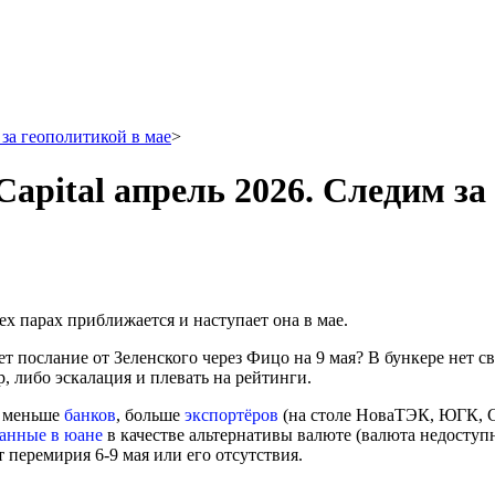
 за геополитикой в мае
>
apital апрель 2026. Следим за
сех парах приближается и наступает она в мае.
т послание от Зеленского через Фицо на 9 мая? В бункере нет с
р, либо эскалация и плевать на рейтинги.
т меньше
банков
, больше
экспортёров
(на столе НоваТЭК, ЮГК, С
анные в юане
в качестве альтернативы валюте (валюта недоступ
перемирия 6-9 мая или его отсутствия.