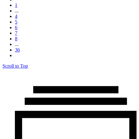
1
...
4
5
6
7
8
...
36
Scroll to Top