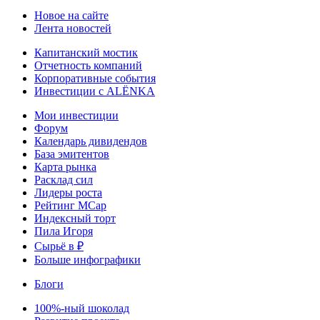
Новое на сайте
Лента новостей
Капитанский мостик
Отчетность компаний
Корпоративные события
Инвестиции с ALЁNKA
Мои инвестиции
Форум
Календарь дивидендов
База эмитентов
Карта рынка
Расклад сил
Лидеры роста
Рейтинг MCap
Индексный торт
Пила Игоря
Сырьё в ₽
Больше инфографики
Блоги
100%-ный шоколад