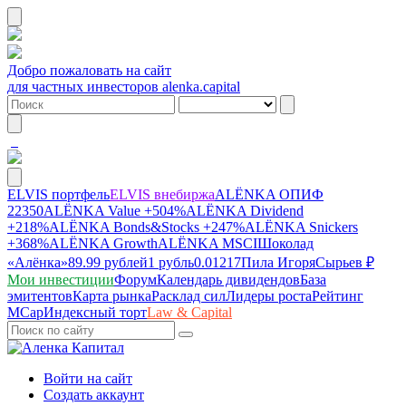
Добро пожаловать на сайт
для частных инвесторов alenka.capital
ELVIS портфель
ELVIS внебиржа
ALЁNKA ОПИФ
22350
ALЁNKA Value
+504%
ALЁNKA Dividend
+218%
ALЁNKA Bonds&Stocks
+247%
ALЁNKA Snickers
+368%
ALЁNKA Growth
ALЁNKA MSCI
Шоколад
«Алёнка»
89.99 рублей
1 рубль
0.01217
Пила Игоря
Сырье
в ₽
Мои инвестиции
Форум
Календарь дивидендов
База
эмитентов
Карта рынка
Расклад сил
Лидеры роста
Рейтинг
MCap
Индексный торт
Law & Capital
Войти на сайт
Создать аккаунт