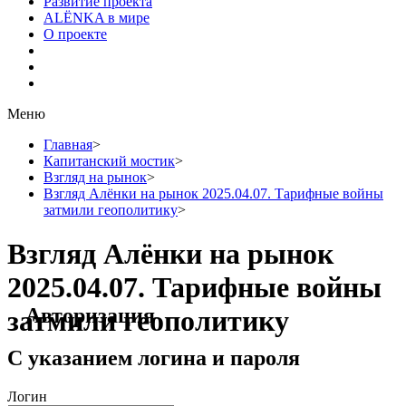
Развитие проекта
ALЁNKA в мире
О проекте
Меню
Главная
>
Капитанский мостик
>
Взгляд на рынок
>
Взгляд Алёнки на рынок 2025.04.07. Тарифные войны
затмили геополитику
>
Взгляд Алёнки на рынок
2025.04.07. Тарифные войны
Авторизация
затмили геополитику
С указанием логина и пароля
Логин