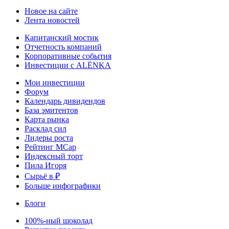
Новое на сайте
Лента новостей
Капитанский мостик
Отчетность компаний
Корпоративные события
Инвестиции с ALЁNKA
Мои инвестиции
Форум
Календарь дивидендов
База эмитентов
Карта рынка
Расклад сил
Лидеры роста
Рейтинг MCap
Индексный торт
Пила Игоря
Сырьё в ₽
Больше инфографики
Блоги
100%-ный шоколад