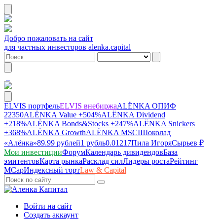
Добро пожаловать на сайт
для частных инвесторов alenka.capital
ELVIS портфель
ELVIS внебиржа
ALЁNKA ОПИФ
22350
ALЁNKA Value
+504%
ALЁNKA Dividend
+218%
ALЁNKA Bonds&Stocks
+247%
ALЁNKA Snickers
+368%
ALЁNKA Growth
ALЁNKA MSCI
Шоколад
«Алёнка»
89.99 рублей
1 рубль
0.01217
Пила Игоря
Сырье
в ₽
Мои инвестиции
Форум
Календарь дивидендов
База
эмитентов
Карта рынка
Расклад сил
Лидеры роста
Рейтинг
MCap
Индексный торт
Law & Capital
Войти на сайт
Создать аккаунт