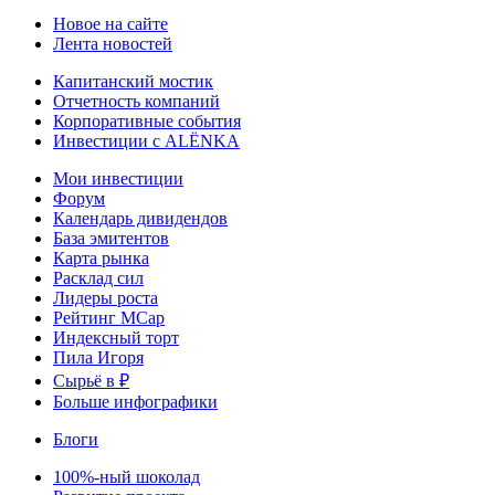
Новое на сайте
Лента новостей
Капитанский мостик
Отчетность компаний
Корпоративные события
Инвестиции с ALЁNKA
Мои инвестиции
Форум
Календарь дивидендов
База эмитентов
Карта рынка
Расклад сил
Лидеры роста
Рейтинг MCap
Индексный торт
Пила Игоря
Сырьё в ₽
Больше инфографики
Блоги
100%-ный шоколад