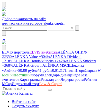
Добро пожаловать на сайт
для частных инвесторов alenka.capital
ELVIS портфель
ELVIS внебиржа
ALЁNKA ОПИФ
22350
ALЁNKA Value
+504%
ALЁNKA Dividend
+218%
ALЁNKA Bonds&Stocks
+247%
ALЁNKA Snickers
+368%
ALЁNKA Growth
ALЁNKA MSCI
Шоколад
«Алёнка»
89.99 рублей
1 рубль
0.01217
Пила Игоря
Сырье
в ₽
Мои инвестиции
Форум
Календарь дивидендов
База
эмитентов
Карта рынка
Расклад сил
Лидеры роста
Рейтинг
MCap
Индексный торт
Law & Capital
Войти на сайт
Создать аккаунт