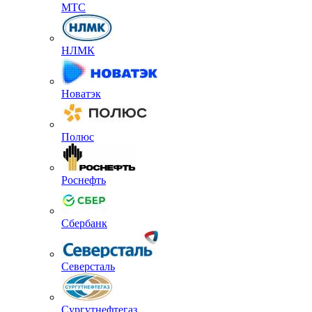
МТС
НЛМК
Новатэк
Полюс
Роснефть
Сбербанк
Северсталь
Сургутнефтегаз