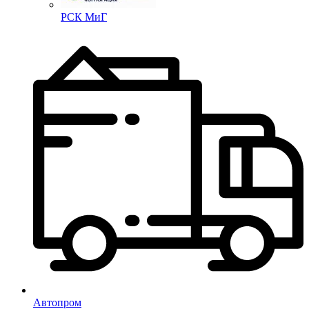
РСК МиГ
Автопром