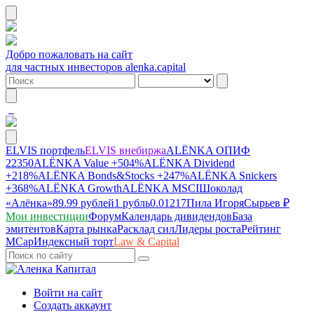
Добро пожаловать на сайт
для частных инвесторов alenka.capital
ELVIS портфель
ELVIS внебиржа
ALЁNKA ОПИФ
22350
ALЁNKA Value
+504%
ALЁNKA Dividend
+218%
ALЁNKA Bonds&Stocks
+247%
ALЁNKA Snickers
+368%
ALЁNKA Growth
ALЁNKA MSCI
Шоколад
«Алёнка»
89.99 рублей
1 рубль
0.01217
Пила Игоря
Сырье
в ₽
Мои инвестиции
Форум
Календарь дивидендов
База
эмитентов
Карта рынка
Расклад сил
Лидеры роста
Рейтинг
MCap
Индексный торт
Law & Capital
Войти на сайт
Создать аккаунт