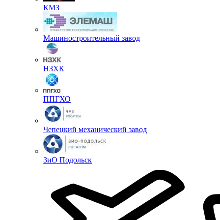
КМЗ
Машиностроительный завод
НЗХК
ППГХО
Чепецкий механический завод
ЗиО Подольск