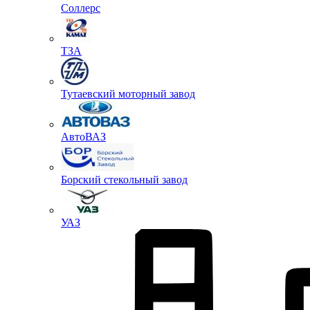
Соллерс
ТЗА
Тутаевский моторный завод
АвтоВАЗ
Борский стекольный завод
УАЗ