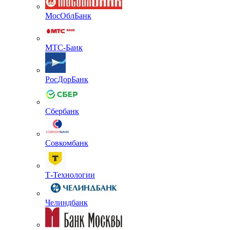
МосОблБанк
МТС-Банк
РосДорБанк
Сбербанк
Совкомбанк
Т-Технологии
Челиндбанк