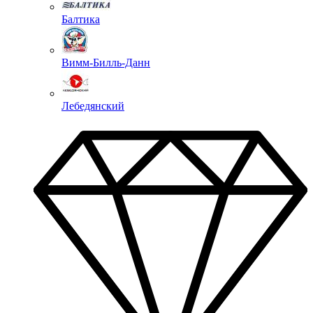
Балтика
Вимм-Билль-Данн
Лебедянский