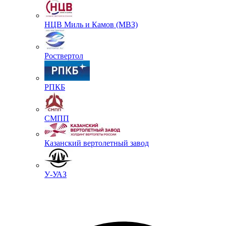
НЦВ Миль и Камов (МВЗ)
Роствертол
РПКБ
СМПП
Казанский вертолетный завод
У-УАЗ