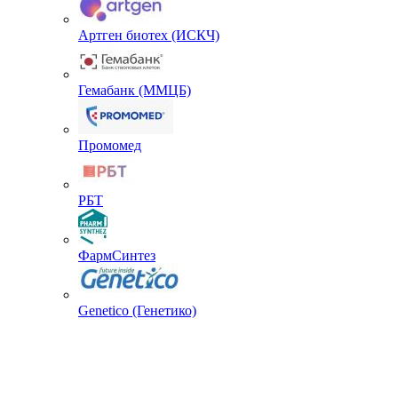
Артген биотех (ИСКЧ)
Гемабанк (ММЦБ)
Промомед
РБТ
ФармСинтез
Genetico (Генетико)