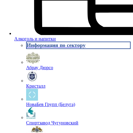
Алкоголь и напитки
Информация по сектору
Абрау Дюрсо
Кристалл
НоваБев Групп (Белуга)
Спиртзавод Чугуновский