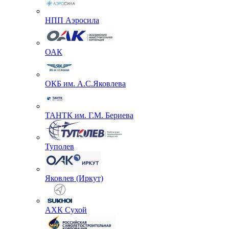
НПП Аэросила
ОАК
ОКБ им. А.С.Яковлева
ТАНТК им. Г.М. Бериева
Туполев
Яковлев (Иркут)
АХК Сухой