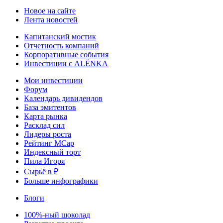
Новое на сайте
Лента новостей
Капитанский мостик
Отчетность компаний
Корпоративные события
Инвестиции с ALЁNKA
Мои инвестиции
Форум
Календарь дивидендов
База эмитентов
Карта рынка
Расклад сил
Лидеры роста
Рейтинг MCap
Индексный торт
Пила Игоря
Сырьё в ₽
Больше инфографики
Блоги
100%-ный шоколад