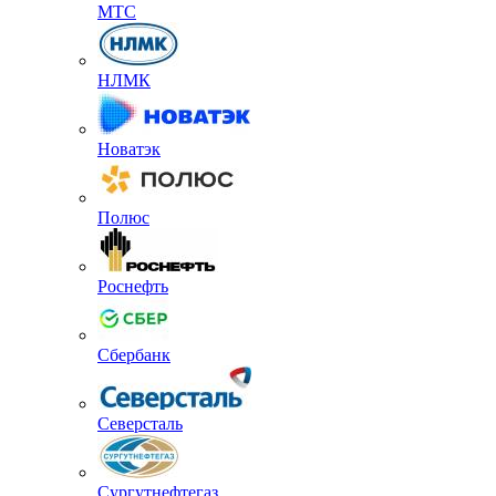
МТС
НЛМК
Новатэк
Полюс
Роснефть
Сбербанк
Северсталь
Сургутнефтегаз