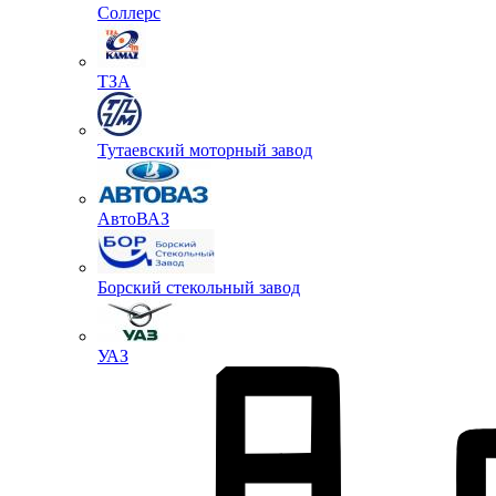
Соллерс
ТЗА
Тутаевский моторный завод
АвтоВАЗ
Борский стекольный завод
УАЗ