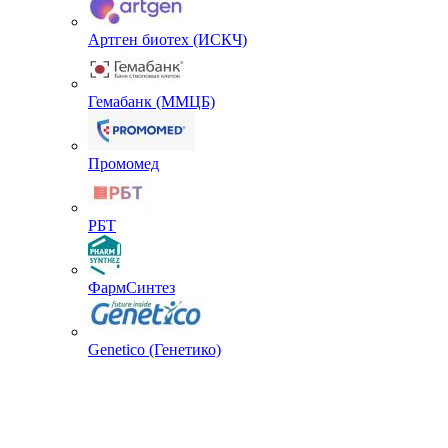
Артген биотех (ИСКЧ)
Гемабанк (ММЦБ)
Промомед
РБТ
ФармСинтез
Genetico (Генетико)