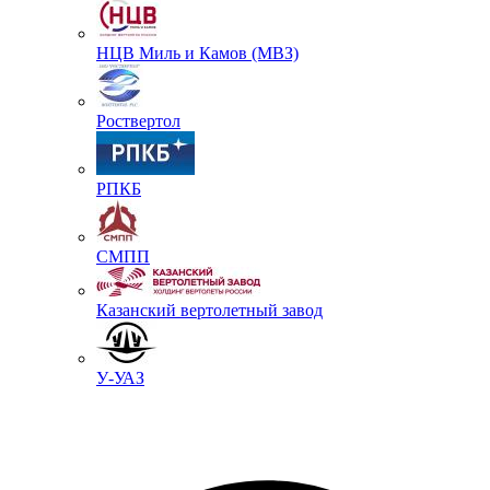
НЦВ Миль и Камов (МВЗ)
Роствертол
РПКБ
СМПП
Казанский вертолетный завод
У-УАЗ