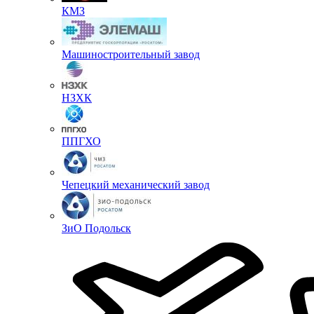
КМЗ
Машиностроительный завод
НЗХК
ППГХО
Чепецкий механический завод
ЗиО Подольск