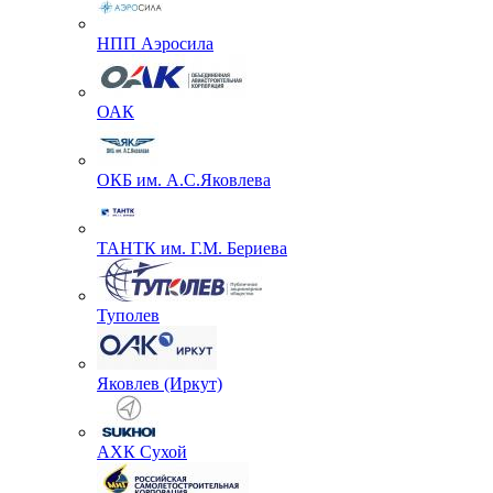
НПП Аэросила
ОАК
ОКБ им. А.С.Яковлева
ТАНТК им. Г.М. Бериева
Туполев
Яковлев (Иркут)
АХК Сухой