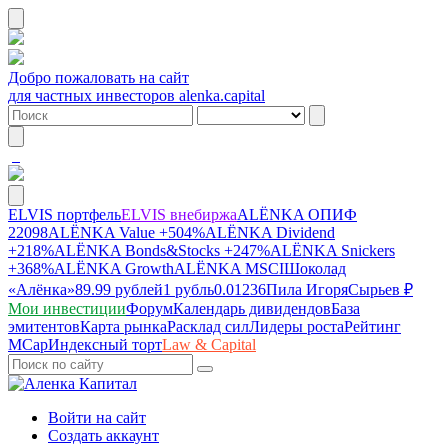
Добро пожаловать на сайт
для частных инвесторов alenka.capital
ELVIS портфель
ELVIS внебиржа
ALЁNKA ОПИФ
22098
ALЁNKA Value
+504%
ALЁNKA Dividend
+218%
ALЁNKA Bonds&Stocks
+247%
ALЁNKA Snickers
+368%
ALЁNKA Growth
ALЁNKA MSCI
Шоколад
«Алёнка»
89.99 рублей
1 рубль
0.01236
Пила Игоря
Сырье
в ₽
Мои инвестиции
Форум
Календарь дивидендов
База
эмитентов
Карта рынка
Расклад сил
Лидеры роста
Рейтинг
MCap
Индексный торт
Law & Capital
Войти на сайт
Создать аккаунт