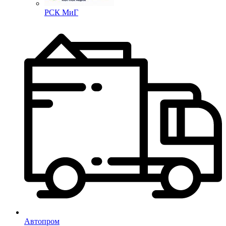
РСК МиГ
Автопром