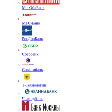
МосОблБанк
МТС-Банк
РосДорБанк
Сбербанк
Совкомбанк
Т-Технологии
Челиндбанк