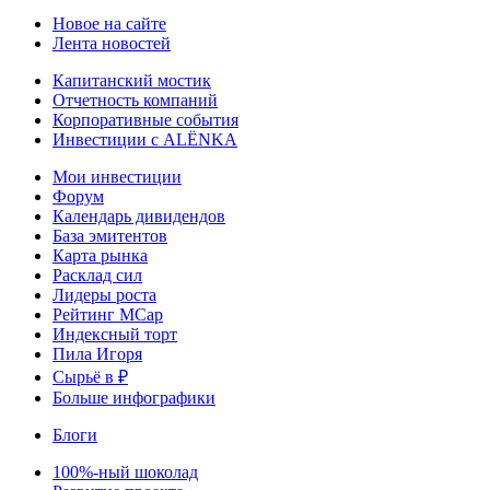
Новое на сайте
Лента новостей
Капитанский мостик
Отчетность компаний
Корпоративные события
Инвестиции с ALЁNKA
Мои инвестиции
Форум
Календарь дивидендов
База эмитентов
Карта рынка
Расклад сил
Лидеры роста
Рейтинг MCap
Индексный торт
Пила Игоря
Сырьё в ₽
Больше инфографики
Блоги
100%-ный шоколад