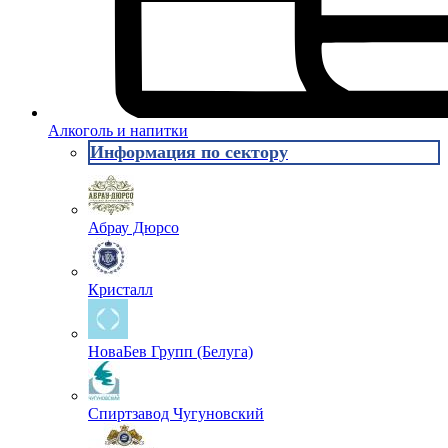
Алкоголь и напитки
Информация по сектору
Абрау Дюрсо
Кристалл
НоваБев Групп (Белуга)
Спиртзавод Чугуновский