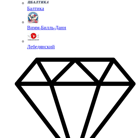
Балтика
Вимм-Билль-Данн
Лебедянский