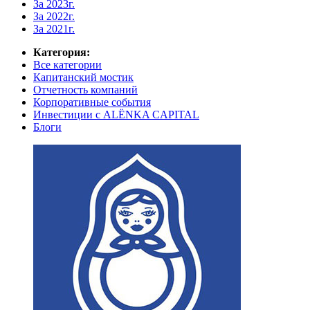
За 2023г.
За 2022г.
За 2021г.
Категория:
Все категории
Капитанский мостик
Отчетность компаний
Корпоративные события
Инвестиции с ALЁNKA CAPITAL
Блоги