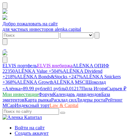
Добро пожаловать на сайт
для частных инвесторов alenka.capital
ELVIS портфель
ELVIS внебиржа
ALЁNKA ОПИФ
22350
ALЁNKA Value
+504%
ALЁNKA Dividend
+218%
ALЁNKA Bonds&Stocks
+247%
ALЁNKA Snickers
+368%
ALЁNKA Growth
ALЁNKA MSCI
Шоколад
«Алёнка»
89.99 рублей
1 рубль
0.01217
Пила Игоря
Сырье
в ₽
Мои инвестиции
Форум
Календарь дивидендов
База
эмитентов
Карта рынка
Расклад сил
Лидеры роста
Рейтинг
MCap
Индексный торт
Law & Capital
Войти на сайт
Создать аккаунт