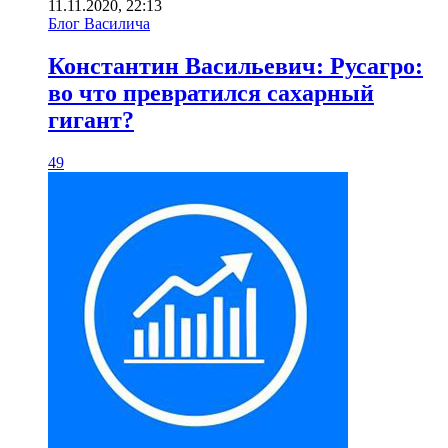
11.11.2020, 22:13
Блог Василича
Константин Васильевич: Русагро:
во что превратился сахарный
гигант?
49