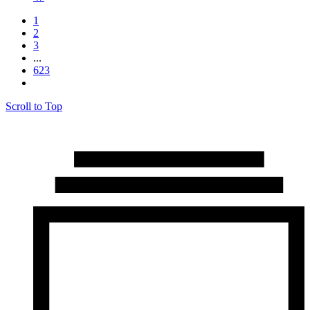
1
2
3
...
623
Scroll to Top