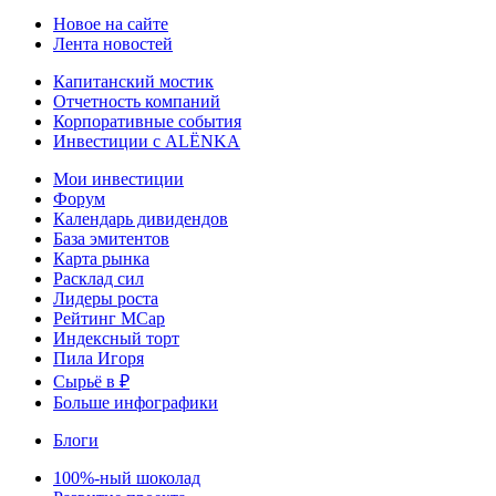
Новое на сайте
Лента новостей
Капитанский мостик
Отчетность компаний
Корпоративные события
Инвестиции с ALЁNKA
Мои инвестиции
Форум
Календарь дивидендов
База эмитентов
Карта рынка
Расклад сил
Лидеры роста
Рейтинг MCap
Индексный торт
Пила Игоря
Сырьё в ₽
Больше инфографики
Блоги
100%-ный шоколад