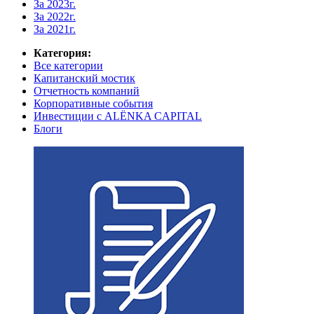
За 2023г.
За 2022г.
За 2021г.
Категория:
Все категории
Капитанский мостик
Отчетность компаний
Корпоративные события
Инвестиции с ALЁNKA CAPITAL
Блоги