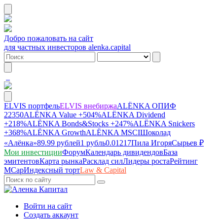
Добро пожаловать на сайт
для частных инвесторов alenka.capital
ELVIS портфель
ELVIS внебиржа
ALЁNKA ОПИФ
22350
ALЁNKA Value
+504%
ALЁNKA Dividend
+218%
ALЁNKA Bonds&Stocks
+247%
ALЁNKA Snickers
+368%
ALЁNKA Growth
ALЁNKA MSCI
Шоколад
«Алёнка»
89.99 рублей
1 рубль
0.01217
Пила Игоря
Сырье
в ₽
Мои инвестиции
Форум
Календарь дивидендов
База
эмитентов
Карта рынка
Расклад сил
Лидеры роста
Рейтинг
MCap
Индексный торт
Law & Capital
Войти на сайт
Создать аккаунт