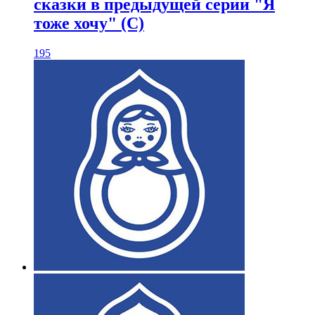
сказки в предыдущей серии "Я
тоже хочу" (С)
195