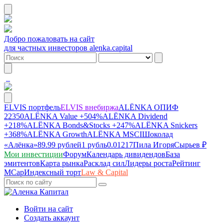
Добро пожаловать на сайт
для частных инвесторов alenka.capital
ELVIS портфель
ELVIS внебиржа
ALЁNKA ОПИФ
22350
ALЁNKA Value
+504%
ALЁNKA Dividend
+218%
ALЁNKA Bonds&Stocks
+247%
ALЁNKA Snickers
+368%
ALЁNKA Growth
ALЁNKA MSCI
Шоколад
«Алёнка»
89.99 рублей
1 рубль
0.01217
Пила Игоря
Сырье
в ₽
Мои инвестиции
Форум
Календарь дивидендов
База
эмитентов
Карта рынка
Расклад сил
Лидеры роста
Рейтинг
MCap
Индексный торт
Law & Capital
Войти на сайт
Создать аккаунт