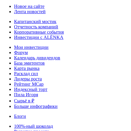
Новое на сайте
Лента новостей
Капитанский мостик
Отчетность компаний
Корпоративные события
Инвестиции с ALЁNKA
Мои инвестиции
Форум
Календарь дивидендов
База эмитентов
Карта рынка
Расклад сил
Лидеры роста
Рейтинг MCap
Индексный торт
Пила Игоря
Сырьё в ₽
Больше инфографики
Блоги
100%-ный шоколад