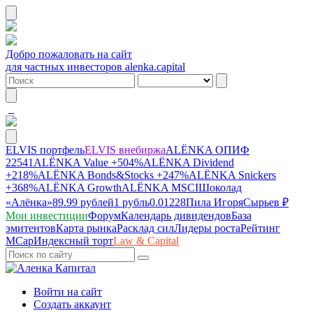
Добро пожаловать на сайт
для частных инвесторов alenka.capital
ELVIS портфель
ELVIS внебиржа
ALЁNKA ОПИФ
22541
ALЁNKA Value
+504%
ALЁNKA Dividend
+218%
ALЁNKA Bonds&Stocks
+247%
ALЁNKA Snickers
+368%
ALЁNKA Growth
ALЁNKA MSCI
Шоколад
«Алёнка»
89.99 рублей
1 рубль
0.01228
Пила Игоря
Сырье
в ₽
Мои инвестиции
Форум
Календарь дивидендов
База
эмитентов
Карта рынка
Расклад сил
Лидеры роста
Рейтинг
MCap
Индексный торт
Law & Capital
Войти на сайт
Создать аккаунт