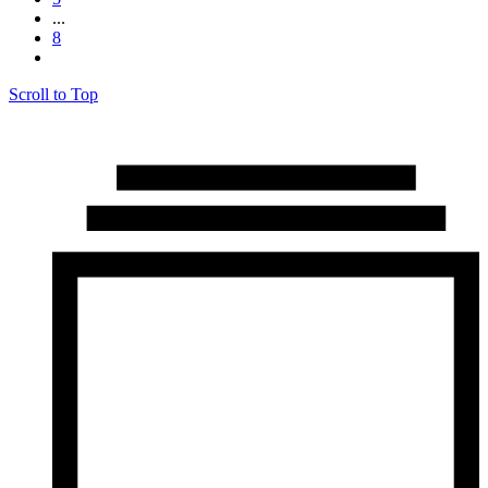
...
8
Scroll to Top