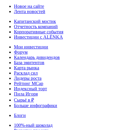
Новое на сайте
Лента новостей
Капитанский мостик
Отчетность компаний
Корпоративные события
Инвестиции с ALЁNKA
Мои инвестиции
Форум
Календарь дивидендов
База эмитентов
Карта рынка
Расклад сил
Лидеры роста
Рейтинг MCap
Индексный торт
Пила Игоря
Сырьё в ₽
Больше инфографики
Блоги
100%-ный шоколад