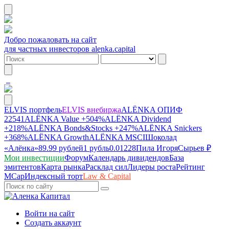
Добро пожаловать на сайт
для частных инвесторов alenka.capital
ELVIS портфель
ELVIS внебиржа
ALЁNKA ОПИФ
22541
ALЁNKA Value
+504%
ALЁNKA Dividend
+218%
ALЁNKA Bonds&Stocks
+247%
ALЁNKA Snickers
+368%
ALЁNKA Growth
ALЁNKA MSCI
Шоколад
«Алёнка»
89.99 рублей
1 рубль
0.01228
Пила Игоря
Сырье
в ₽
Мои инвестиции
Форум
Календарь дивидендов
База
эмитентов
Карта рынка
Расклад сил
Лидеры роста
Рейтинг
MCap
Индексный торт
Law & Capital
Войти на сайт
Создать аккаунт