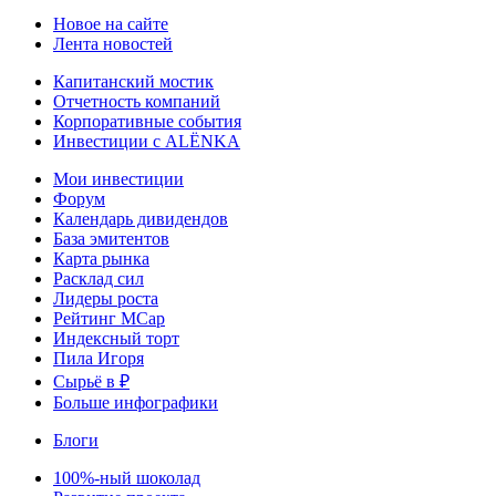
Новое на сайте
Лента новостей
Капитанский мостик
Отчетность компаний
Корпоративные события
Инвестиции с ALЁNKA
Мои инвестиции
Форум
Календарь дивидендов
База эмитентов
Карта рынка
Расклад сил
Лидеры роста
Рейтинг MCap
Индексный торт
Пила Игоря
Сырьё в ₽
Больше инфографики
Блоги
100%-ный шоколад