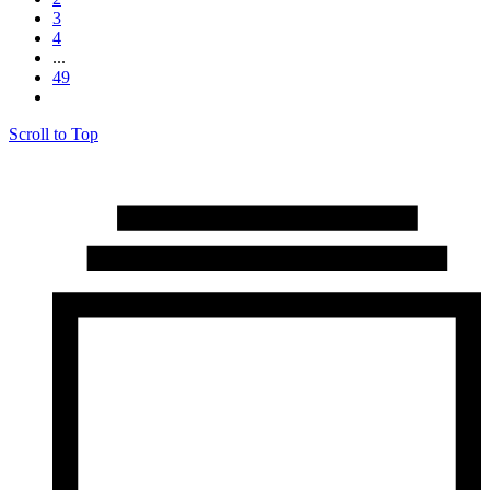
3
4
...
49
Scroll to Top