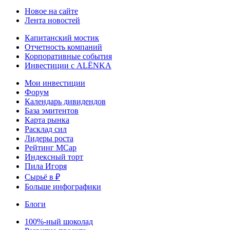
Новое на сайте
Лента новостей
Капитанский мостик
Отчетность компаний
Корпоративные события
Инвестиции с ALЁNKA
Мои инвестиции
Форум
Календарь дивидендов
База эмитентов
Карта рынка
Расклад сил
Лидеры роста
Рейтинг MCap
Индексный торт
Пила Игоря
Сырьё в ₽
Больше инфографики
Блоги
100%-ный шоколад