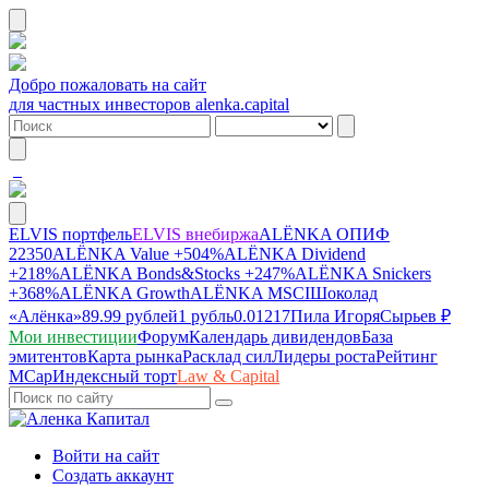
Добро пожаловать на сайт
для частных инвесторов alenka.capital
ELVIS портфель
ELVIS внебиржа
ALЁNKA ОПИФ
22350
ALЁNKA Value
+504%
ALЁNKA Dividend
+218%
ALЁNKA Bonds&Stocks
+247%
ALЁNKA Snickers
+368%
ALЁNKA Growth
ALЁNKA MSCI
Шоколад
«Алёнка»
89.99 рублей
1 рубль
0.01217
Пила Игоря
Сырье
в ₽
Мои инвестиции
Форум
Календарь дивидендов
База
эмитентов
Карта рынка
Расклад сил
Лидеры роста
Рейтинг
MCap
Индексный торт
Law & Capital
Войти на сайт
Создать аккаунт