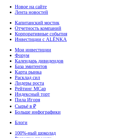
Новое на сайте
Лента новостей
Капитанский мостик
Отчетность компаний
Корпоративные события
Инвестиции с ALЁNKA
Мои инвестиции
Форум
Календарь дивидендов
База эмитентов
Карта рынка
Расклад сил
Лидеры роста
Рейтинг MCap
Индексный торт
Пила Игоря
Сырьё в ₽
Больше инфографики
Блоги
100%-ный шоколад