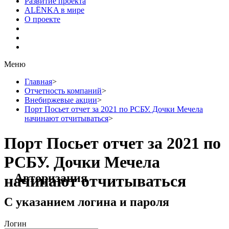
Развитие проекта
ALЁNKA в мире
О проекте
Меню
Главная
>
Отчетность компаний
>
Внебиржевые акции
>
Порт Посьет отчет за 2021 по РСБУ. Дочки Мечела
начинают отчитываться
>
Порт Посьет отчет за 2021 по
РСБУ. Дочки Мечела
Авторизация
начинают отчитываться
С указанием логина и пароля
Логин