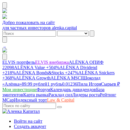
Добро пожаловать на сайт
для частных инвесторов alenka.capital
ELVIS портфель
ELVIS внебиржа
ALЁNKA ОПИФ
22098
ALЁNKA Value
+504%
ALЁNKA Dividend
+218%
ALЁNKA Bonds&Stocks
+247%
ALЁNKA Snickers
+368%
ALЁNKA Growth
ALЁNKA MSCI
Шоколад
«Алёнка»
89.99 рублей
1 рубль
0.01236
Пила Игоря
Сырье
в ₽
Мои инвестиции
Форум
Календарь дивидендов
База
эмитентов
Карта рынка
Расклад сил
Лидеры роста
Рейтинг
MCap
Индексный торт
Law & Capital
Войти на сайт
Создать аккаунт