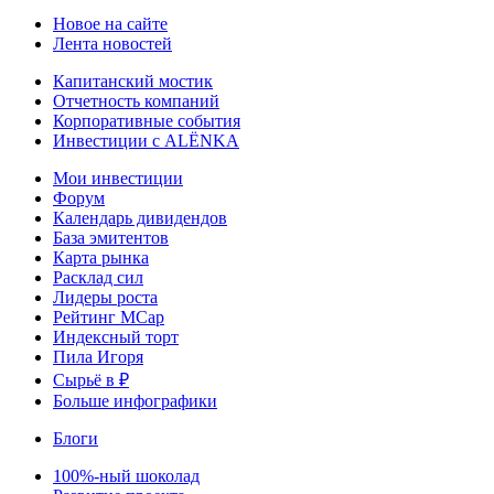
Новое на сайте
Лента новостей
Капитанский мостик
Отчетность компаний
Корпоративные события
Инвестиции с ALЁNKA
Мои инвестиции
Форум
Календарь дивидендов
База эмитентов
Карта рынка
Расклад сил
Лидеры роста
Рейтинг MCap
Индексный торт
Пила Игоря
Сырьё в ₽
Больше инфографики
Блоги
100%-ный шоколад