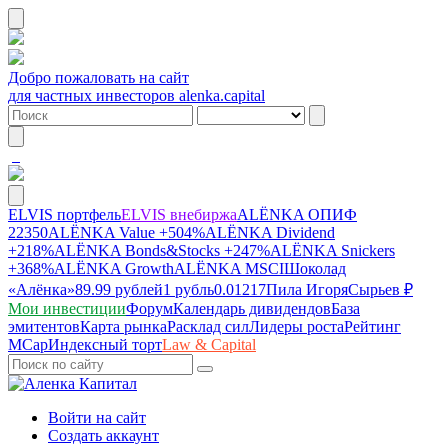
Добро пожаловать на сайт
для частных инвесторов alenka.capital
ELVIS портфель
ELVIS внебиржа
ALЁNKA ОПИФ
22350
ALЁNKA Value
+504%
ALЁNKA Dividend
+218%
ALЁNKA Bonds&Stocks
+247%
ALЁNKA Snickers
+368%
ALЁNKA Growth
ALЁNKA MSCI
Шоколад
«Алёнка»
89.99 рублей
1 рубль
0.01217
Пила Игоря
Сырье
в ₽
Мои инвестиции
Форум
Календарь дивидендов
База
эмитентов
Карта рынка
Расклад сил
Лидеры роста
Рейтинг
MCap
Индексный торт
Law & Capital
Войти на сайт
Создать аккаунт