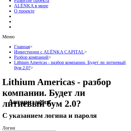
Развитие проекта
ALЁNKA в мире
О проекте
Меню
Главная
>
Инвестиции с ALЁNKA CAPITAL
>
Разбор компаний
>
Lithium Americas - разбор компании. Будет ли литиевый
бум 2.0?
>
Lithium Americas - разбор
компании. Будет ли
Авторизация
литиевый бум 2.0?
С указанием логина и пароля
Логин