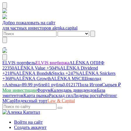
Добро пожаловать на сайт
для частных инвесторов alenka.capital
ELVIS портфель
ELVIS внебиржа
ALЁNKA ОПИФ
22350
ALЁNKA Value
+504%
ALЁNKA Dividend
+218%
ALЁNKA Bonds&Stocks
+247%
ALЁNKA Snickers
+368%
ALЁNKA Growth
ALЁNKA MSCI
Шоколад
«Алёнка»
89.99 рублей
1 рубль
0.01217
Пила Игоря
Сырье
в ₽
Мои инвестиции
Форум
Календарь дивидендов
База
эмитентов
Карта рынка
Расклад сил
Лидеры роста
Рейтинг
MCap
Индексный торт
Law & Capital
Войти на сайт
Создать аккаунт