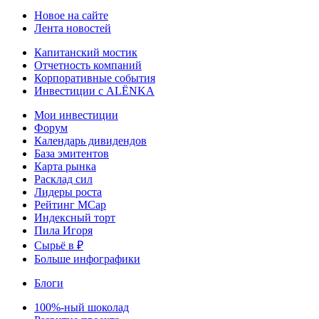
Новое на сайте
Лента новостей
Капитанский мостик
Отчетность компаний
Корпоративные события
Инвестиции с ALЁNKA
Мои инвестиции
Форум
Календарь дивидендов
База эмитентов
Карта рынка
Расклад сил
Лидеры роста
Рейтинг MCap
Индексный торт
Пила Игоря
Сырьё в ₽
Больше инфографики
Блоги
100%-ный шоколад