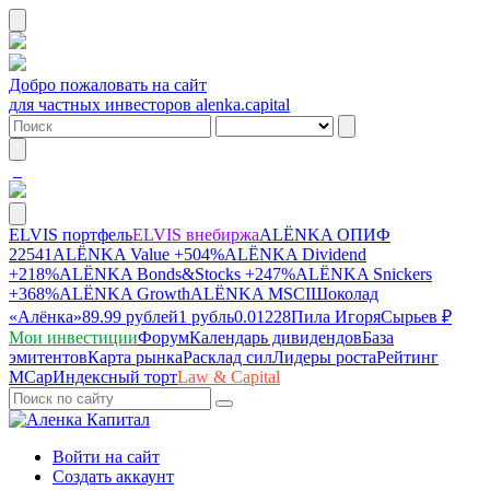
Добро пожаловать на сайт
для частных инвесторов alenka.capital
ELVIS портфель
ELVIS внебиржа
ALЁNKA ОПИФ
22541
ALЁNKA Value
+504%
ALЁNKA Dividend
+218%
ALЁNKA Bonds&Stocks
+247%
ALЁNKA Snickers
+368%
ALЁNKA Growth
ALЁNKA MSCI
Шоколад
«Алёнка»
89.99 рублей
1 рубль
0.01228
Пила Игоря
Сырье
в ₽
Мои инвестиции
Форум
Календарь дивидендов
База
эмитентов
Карта рынка
Расклад сил
Лидеры роста
Рейтинг
MCap
Индексный торт
Law & Capital
Войти на сайт
Создать аккаунт