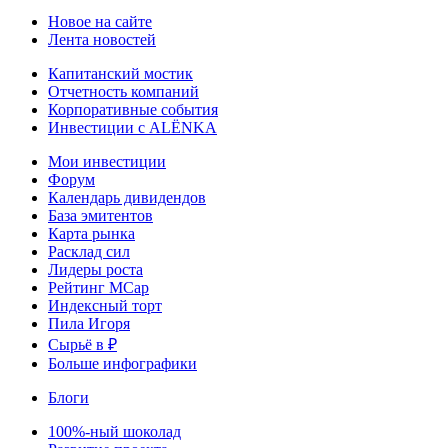
Новое на сайте
Лента новостей
Капитанский мостик
Отчетность компаний
Корпоративные события
Инвестиции с ALЁNKA
Мои инвестиции
Форум
Календарь дивидендов
База эмитентов
Карта рынка
Расклад сил
Лидеры роста
Рейтинг MCap
Индексный торт
Пила Игоря
Сырьё в ₽
Больше инфографики
Блоги
100%-ный шоколад