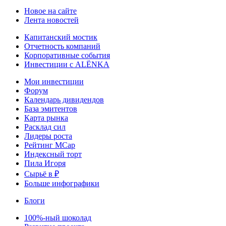
Новое на сайте
Лента новостей
Капитанский мостик
Отчетность компаний
Корпоративные события
Инвестиции с ALЁNKA
Мои инвестиции
Форум
Календарь дивидендов
База эмитентов
Карта рынка
Расклад сил
Лидеры роста
Рейтинг MCap
Индексный торт
Пила Игоря
Сырьё в ₽
Больше инфографики
Блоги
100%-ный шоколад