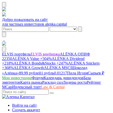
Добро пожаловать на сайт
для частных инвесторов alenka.capital
ELVIS портфель
ELVIS внебиржа
ALЁNKA ОПИФ
22350
ALЁNKA Value
+504%
ALЁNKA Dividend
+218%
ALЁNKA Bonds&Stocks
+247%
ALЁNKA Snickers
+368%
ALЁNKA Growth
ALЁNKA MSCI
Шоколад
«Алёнка»
89.99 рублей
1 рубль
0.01217
Пила Игоря
Сырье
в ₽
Мои инвестиции
Форум
Календарь дивидендов
База
эмитентов
Карта рынка
Расклад сил
Лидеры роста
Рейтинг
MCap
Индексный торт
Law & Capital
Войти на сайт
Создать аккаунт