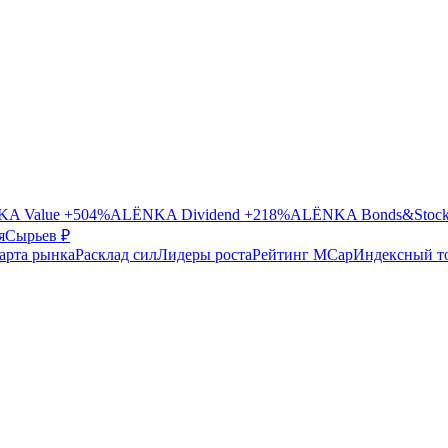
A Value
+504%
ALЁNKA Dividend
+218%
ALЁNKA Bonds&Stoc
я
Сырье
в ₽
арта рынка
Расклад сил
Лидеры роста
Рейтинг MCap
Индексный т