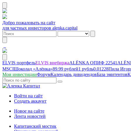
Добро пожаловать на сайт
для частных инвесторов alenka.capital
ELVIS портфель
ELVIS внебиржа
ALЁNKA ОПИФ
22541
ALЁNK
MSCI
Шоколад «Алёнка»
89.99 рублей
1 рубль
0.01228
Пила Игор
Мои инвестиции
Форум
Календарь дивидендов
База эмитентов
К
Войти на сайт
Создать аккаунт
Новое на сайте
Лента новостей
Капитанский мостик