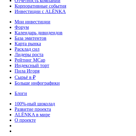
Отчетность компаний
Корпоративные события
Инвестиции с ALЁNKA
Мои инвестиции
Форум
Календарь дивидендов
База эмитентов
Карта рынка
Расклад сил
Лидеры роста
Рейтинг MCap
Индексный торт
Пила Игоря
Сырьё в ₽
Больше инфографики
Блоги
100%-ный шоколад
Развитие проекта
ALЁNKA в мире
О проекте