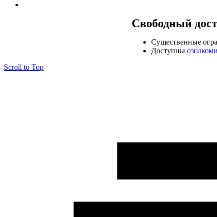
Свободный дос
Cущественные огр
Доступны
ознаком
Scroll to Top