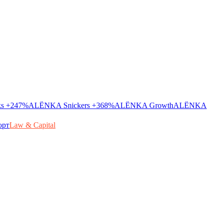
ks
+247%
ALЁNKA Snickers
+368%
ALЁNKA Growth
ALЁNKA
орт
Law & Capital