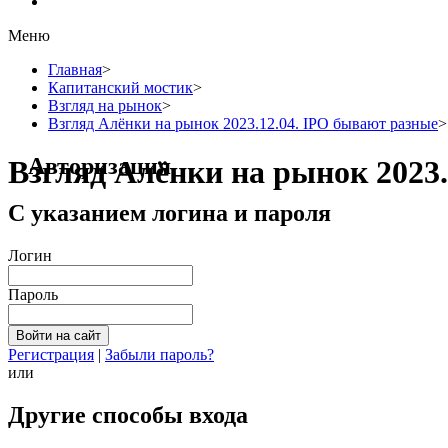
Меню
Главная
>
Капитанский мостик
>
Взгляд на рынок
>
Взгляд Алёнки на рынок 2023.12.04. IPO бывают разные
>
Авторизация
Взгляд Алёнки на рынок 2023
С указанием логина и пароля
Логин
Пароль
Регистрация
|
Забыли пароль?
или
Другие способы входа