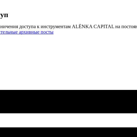
туп
аничения доступа к инструментам ALЁNKA CAPITAL на постоя
ительные архивные посты