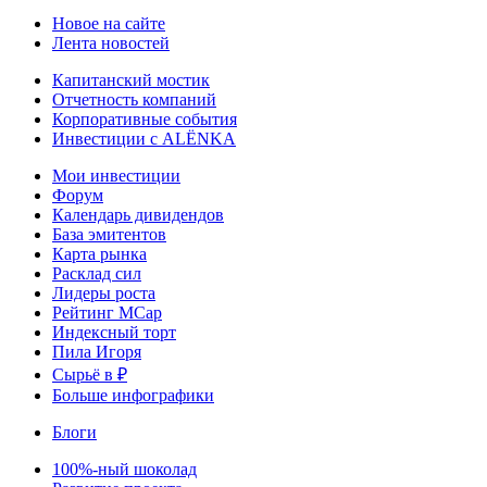
Новое на сайте
Лента новостей
Капитанский мостик
Отчетность компаний
Корпоративные события
Инвестиции с ALЁNKA
Мои инвестиции
Форум
Календарь дивидендов
База эмитентов
Карта рынка
Расклад сил
Лидеры роста
Рейтинг MCap
Индексный торт
Пила Игоря
Сырьё в ₽
Больше инфографики
Блоги
100%-ный шоколад