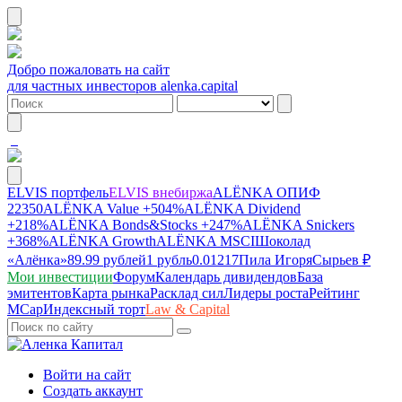
Добро пожаловать на сайт
для частных инвесторов alenka.capital
ELVIS портфель
ELVIS внебиржа
ALЁNKA ОПИФ
22350
ALЁNKA Value
+504%
ALЁNKA Dividend
+218%
ALЁNKA Bonds&Stocks
+247%
ALЁNKA Snickers
+368%
ALЁNKA Growth
ALЁNKA MSCI
Шоколад
«Алёнка»
89.99 рублей
1 рубль
0.01217
Пила Игоря
Сырье
в ₽
Мои инвестиции
Форум
Календарь дивидендов
База
эмитентов
Карта рынка
Расклад сил
Лидеры роста
Рейтинг
MCap
Индексный торт
Law & Capital
Войти на сайт
Создать аккаунт