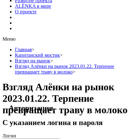
Развитие проекта
ALЁNKA в мире
О проекте
Меню
Главная
>
Капитанский мостик
>
Взгляд на рынок
>
Взгляд Алёнки на рынок 2023.01.22. Терпение
превращает траву в молоко
>
Взгляд Алёнки на рынок
2023.01.22. Терпение
Авторизация
превращает траву в молоко
С указанием логина и пароля
Логин