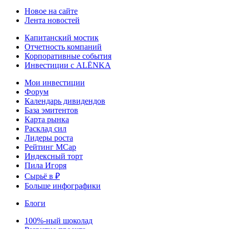
Новое на сайте
Лента новостей
Капитанский мостик
Отчетность компаний
Корпоративные события
Инвестиции с ALЁNKA
Мои инвестиции
Форум
Календарь дивидендов
База эмитентов
Карта рынка
Расклад сил
Лидеры роста
Рейтинг MCap
Индексный торт
Пила Игоря
Сырьё в ₽
Больше инфографики
Блоги
100%-ный шоколад