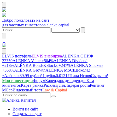
Добро пожаловать на сайт
для частных инвесторов alenka.capital
ELVIS портфель
ELVIS внебиржа
ALЁNKA ОПИФ
22350
ALЁNKA Value
+504%
ALЁNKA Dividend
+218%
ALЁNKA Bonds&Stocks
+247%
ALЁNKA Snickers
+368%
ALЁNKA Growth
ALЁNKA MSCI
Шоколад
«Алёнка»
89.99 рублей
1 рубль
0.01217
Пила Игоря
Сырье
в ₽
Мои инвестиции
Форум
Календарь дивидендов
База
эмитентов
Карта рынка
Расклад сил
Лидеры роста
Рейтинг
MCap
Индексный торт
Law & Capital
Войти на сайт
Создать аккаунт