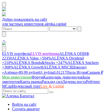
Добро пожаловать на сайт
для частных инвесторов alenka.capital
ELVIS портфель
ELVIS внебиржа
ALЁNKA ОПИФ
22350
ALЁNKA Value
+504%
ALЁNKA Dividend
+218%
ALЁNKA Bonds&Stocks
+247%
ALЁNKA Snickers
+368%
ALЁNKA Growth
ALЁNKA MSCI
Шоколад
«Алёнка»
89.99 рублей
1 рубль
0.01217
Пила Игоря
Сырье
в ₽
Мои инвестиции
Форум
Календарь дивидендов
База
эмитентов
Карта рынка
Расклад сил
Лидеры роста
Рейтинг
MCap
Индексный торт
Law & Capital
Войти на сайт
Создать аккаунт