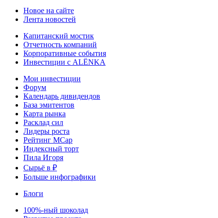
Новое на сайте
Лента новостей
Капитанский мостик
Отчетность компаний
Корпоративные события
Инвестиции с ALЁNKA
Мои инвестиции
Форум
Календарь дивидендов
База эмитентов
Карта рынка
Расклад сил
Лидеры роста
Рейтинг MCap
Индексный торт
Пила Игоря
Сырьё в ₽
Больше инфографики
Блоги
100%-ный шоколад