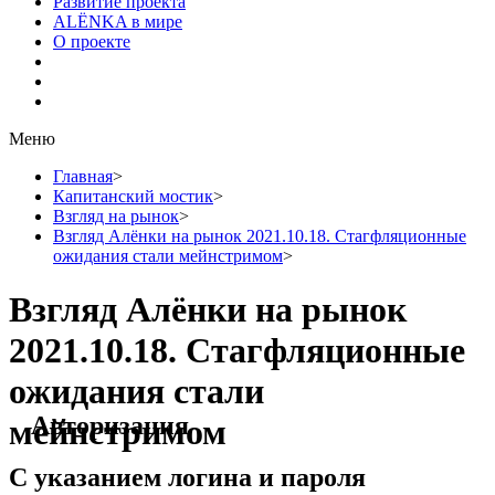
Развитие проекта
ALЁNKA в мире
О проекте
Меню
Главная
>
Капитанский мостик
>
Взгляд на рынок
>
Взгляд Алёнки на рынок 2021.10.18. Стагфляционные
ожидания стали мейнстримом
>
Взгляд Алёнки на рынок
2021.10.18. Стагфляционные
ожидания стали
Авторизация
мейнстримом
С указанием логина и пароля