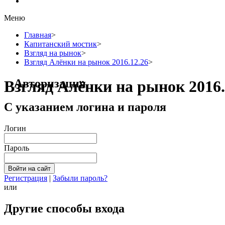
Меню
Главная
>
Капитанский мостик
>
Взгляд на рынок
>
Взгляд Алёнки на рынок 2016.12.26
>
Авторизация
Взгляд Алёнки на рынок 2016.
С указанием логина и пароля
Логин
Пароль
Регистрация
|
Забыли пароль?
или
Другие способы входа