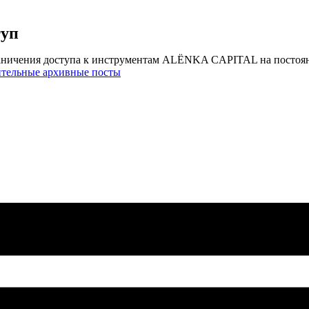
туп
аничения доступа к инструментам ALЁNKA CAPITAL на постоя
ительные архивные посты