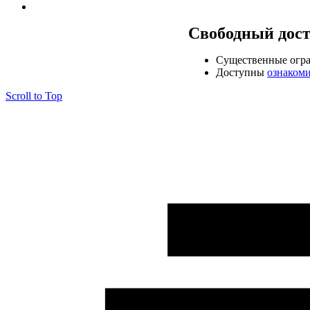
Свободный дос
Cущественные огр
Доступны
ознаком
Scroll to Top