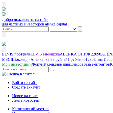
Добро пожаловать на сайт
для частных инвесторов alenka.capital
ELVIS портфель
ELVIS внебиржа
ALЁNKA ОПИФ
22098
ALЁNK
MSCI
Шоколад «Алёнка»
89.99 рублей
1 рубль
0.01236
Пила Игор
Мои инвестиции
Форум
Календарь дивидендов
База эмитентов
К
Войти на сайт
Создать аккаунт
Новое на сайте
Лента новостей
Капитанский мостик