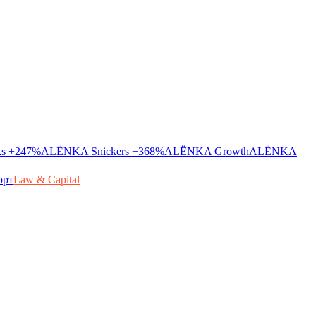
ks
+247%
ALЁNKA Snickers
+368%
ALЁNKA Growth
ALЁNKA
орт
Law & Capital