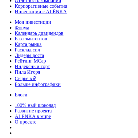
Отчетность компаний
Корпоративные события
Инвестиции с ALЁNKA
Мои инвестиции
Форум
Календарь дивидендов
База эмитентов
Карта рынка
Расклад сил
Лидеры роста
Рейтинг MCap
Индексный торт
Пила Игоря
Сырьё в ₽
Больше инфографики
Блоги
100%-ный шоколад
Развитие проекта
ALЁNKA в мире
О проекте