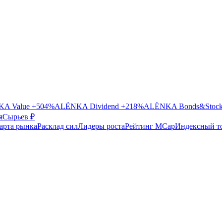
A Value
+504%
ALЁNKA Dividend
+218%
ALЁNKA Bonds&Stoc
я
Сырье
в ₽
арта рынка
Расклад сил
Лидеры роста
Рейтинг MCap
Индексный т