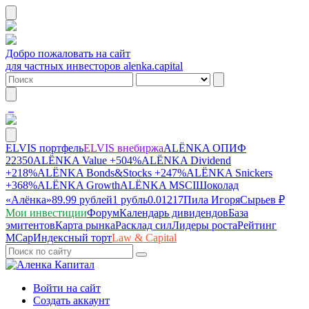
Добро пожаловать на сайт
для частных инвесторов alenka.capital
ELVIS портфель
ELVIS внебиржа
ALЁNKA ОПИФ
22350
ALЁNKA Value
+504%
ALЁNKA Dividend
+218%
ALЁNKA Bonds&Stocks
+247%
ALЁNKA Snickers
+368%
ALЁNKA Growth
ALЁNKA MSCI
Шоколад
«Алёнка»
89.99 рублей
1 рубль
0.01217
Пила Игоря
Сырье
в ₽
Мои инвестиции
Форум
Календарь дивидендов
База
эмитентов
Карта рынка
Расклад сил
Лидеры роста
Рейтинг
MCap
Индексный торт
Law & Capital
Войти на сайт
Создать аккаунт