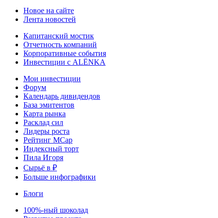
Новое на сайте
Лента новостей
Капитанский мостик
Отчетность компаний
Корпоративные события
Инвестиции с ALЁNKA
Мои инвестиции
Форум
Календарь дивидендов
База эмитентов
Карта рынка
Расклад сил
Лидеры роста
Рейтинг MCap
Индексный торт
Пила Игоря
Сырьё в ₽
Больше инфографики
Блоги
100%-ный шоколад