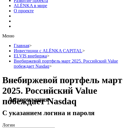
Развитие проекта
ALЁNKA в мире
О проекте
Меню
Главная
>
Инвестиции с ALЁNKA CAPITAL
>
ELVIS внебиржа
>
Внебиржевой портфель март 2025. Российский Value
побеждает Nasdaq
>
Внебиржевой портфель март
2025. Российский Value
Авторизация
побеждает Nasdaq
С указанием логина и пароля
Логин