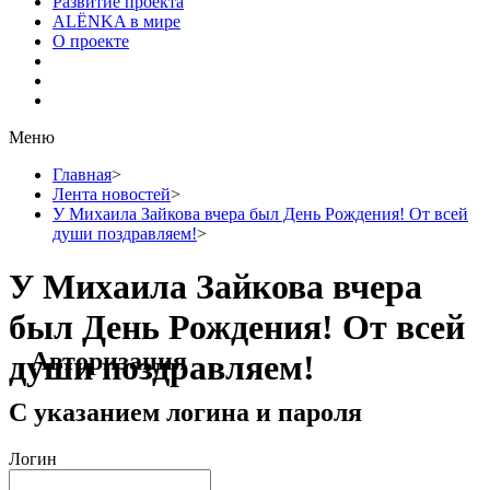
Развитие проекта
ALЁNKA в мире
О проекте
Меню
Главная
>
Лента новостей
>
У Михаила Зайкова вчера был День Рождения! От всей
души поздравляем!
>
У Михаила Зайкова вчера
был День Рождения! От всей
Авторизация
души поздравляем!
С указанием логина и пароля
Логин