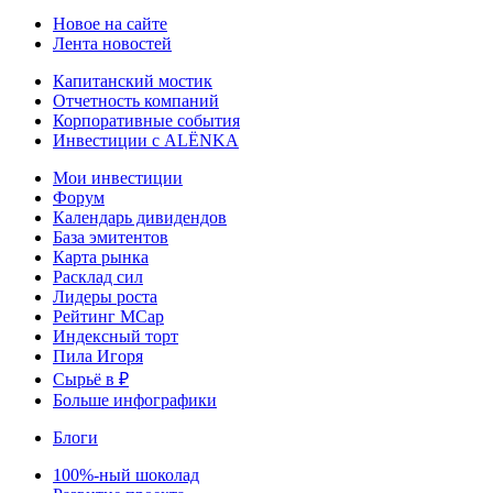
Новое на сайте
Лента новостей
Капитанский мостик
Отчетность компаний
Корпоративные события
Инвестиции с ALЁNKA
Мои инвестиции
Форум
Календарь дивидендов
База эмитентов
Карта рынка
Расклад сил
Лидеры роста
Рейтинг MCap
Индексный торт
Пила Игоря
Сырьё в ₽
Больше инфографики
Блоги
100%-ный шоколад