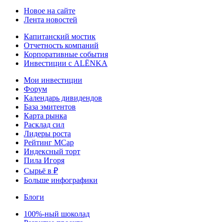
Новое на сайте
Лента новостей
Капитанский мостик
Отчетность компаний
Корпоративные события
Инвестиции с ALЁNKA
Мои инвестиции
Форум
Календарь дивидендов
База эмитентов
Карта рынка
Расклад сил
Лидеры роста
Рейтинг MCap
Индексный торт
Пила Игоря
Сырьё в ₽
Больше инфографики
Блоги
100%-ный шоколад