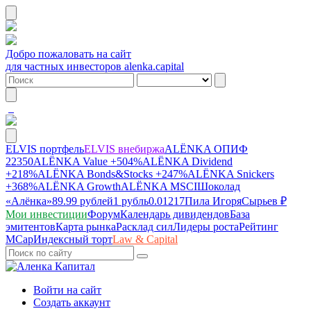
Добро пожаловать на сайт
для частных инвесторов alenka.capital
ELVIS портфель
ELVIS внебиржа
ALЁNKA ОПИФ
22350
ALЁNKA Value
+504%
ALЁNKA Dividend
+218%
ALЁNKA Bonds&Stocks
+247%
ALЁNKA Snickers
+368%
ALЁNKA Growth
ALЁNKA MSCI
Шоколад
«Алёнка»
89.99 рублей
1 рубль
0.01217
Пила Игоря
Сырье
в ₽
Мои инвестиции
Форум
Календарь дивидендов
База
эмитентов
Карта рынка
Расклад сил
Лидеры роста
Рейтинг
MCap
Индексный торт
Law & Capital
Войти на сайт
Создать аккаунт