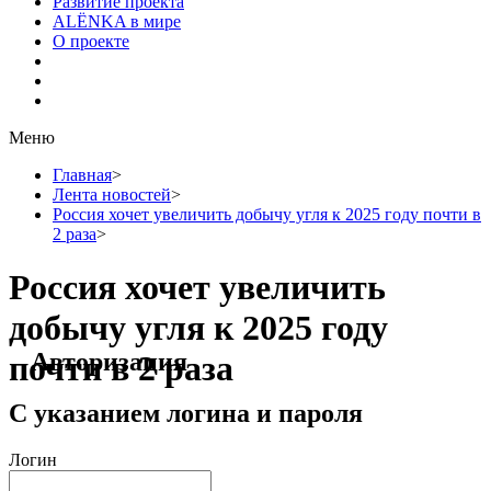
Развитие проекта
ALЁNKA в мире
О проекте
Меню
Главная
>
Лента новостей
>
Россия хочет увеличить добычу угля к 2025 году почти в
2 раза
>
Россия хочет увеличить
добычу угля к 2025 году
Авторизация
почти в 2 раза
С указанием логина и пароля
Логин