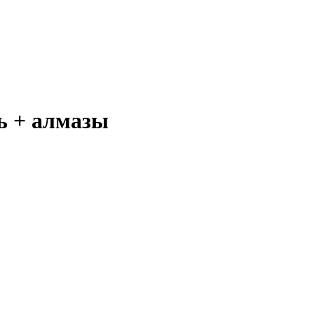
дь + алмазы