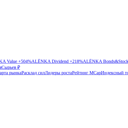
A Value
+504%
ALЁNKA Dividend
+218%
ALЁNKA Bonds&Stoc
я
Сырье
в ₽
арта рынка
Расклад сил
Лидеры роста
Рейтинг MCap
Индексный т