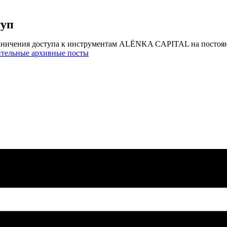
туп
аничения доступа к инструментам ALЁNKA CAPITAL на постоя
ительные архивные посты