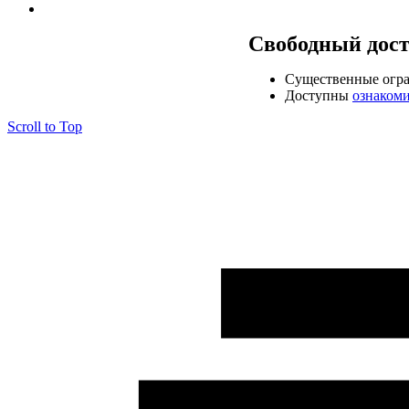
Свободный дос
Cущественные огр
Доступны
ознаком
Scroll to Top