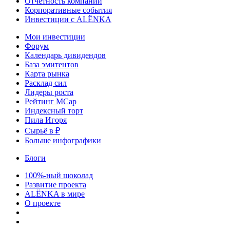
Отчетность компаний
Корпоративные события
Инвестиции с ALЁNKA
Мои инвестиции
Форум
Календарь дивидендов
База эмитентов
Карта рынка
Расклад сил
Лидеры роста
Рейтинг MCap
Индексный торт
Пила Игоря
Сырьё в ₽
Больше инфографики
Блоги
100%-ный шоколад
Развитие проекта
ALЁNKA в мире
О проекте