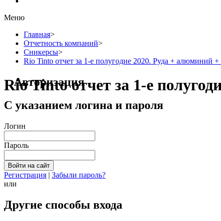
Меню
Главная
>
Отчетность компаний
>
Сникерсы
>
Rio Tinto отчет за 1-е полугодие 2020. Руда + алюминий +
Авторизация
Rio Tinto отчет за 1-е полуго
С указанием логина и пароля
Логин
Пароль
Регистрация
|
Забыли пароль?
или
Другие способы входа