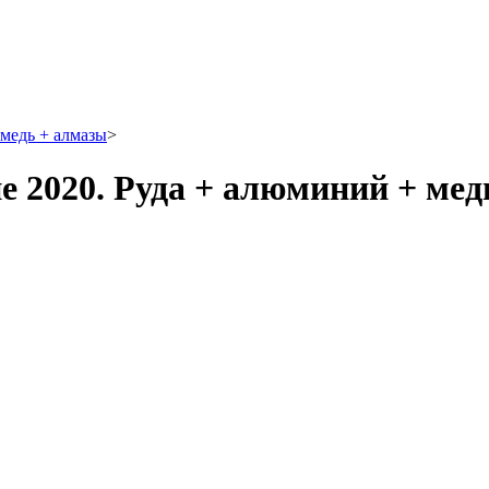
 медь + алмазы
>
дие 2020. Руда + алюминий + ме