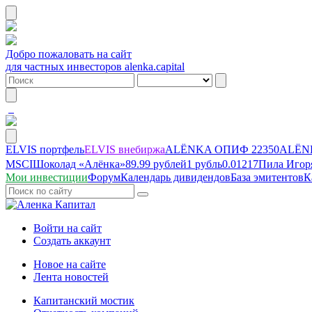
Добро пожаловать на сайт
для частных инвесторов alenka.capital
ELVIS портфель
ELVIS внебиржа
ALЁNKA ОПИФ
22350
ALЁNK
MSCI
Шоколад «Алёнка»
89.99 рублей
1 рубль
0.01217
Пила Игор
Мои инвестиции
Форум
Календарь дивидендов
База эмитентов
К
Войти на сайт
Создать аккаунт
Новое на сайте
Лента новостей
Капитанский мостик