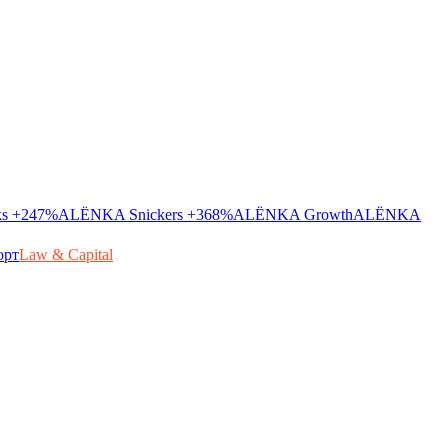
ks
+247%
ALЁNKA Snickers
+368%
ALЁNKA Growth
ALЁNKA
орт
Law & Capital