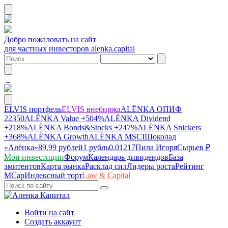
Добро пожаловать на сайт
для частных инвесторов alenka.capital
ELVIS портфель
ELVIS внебиржа
ALЁNKA ОПИФ
22350
ALЁNKA Value
+504%
ALЁNKA Dividend
+218%
ALЁNKA Bonds&Stocks
+247%
ALЁNKA Snickers
+368%
ALЁNKA Growth
ALЁNKA MSCI
Шоколад
«Алёнка»
89.99 рублей
1 рубль
0.01217
Пила Игоря
Сырье
в ₽
Мои инвестиции
Форум
Календарь дивидендов
База
эмитентов
Карта рынка
Расклад сил
Лидеры роста
Рейтинг
MCap
Индексный торт
Law & Capital
Войти на сайт
Создать аккаунт