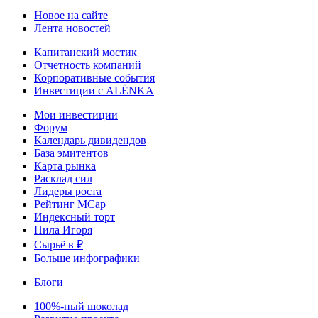
Новое на сайте
Лента новостей
Капитанский мостик
Отчетность компаний
Корпоративные события
Инвестиции с ALЁNKA
Мои инвестиции
Форум
Календарь дивидендов
База эмитентов
Карта рынка
Расклад сил
Лидеры роста
Рейтинг MCap
Индексный торт
Пила Игоря
Сырьё в ₽
Больше инфографики
Блоги
100%-ный шоколад