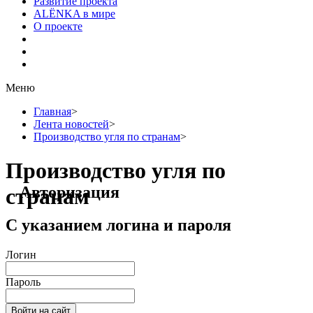
Развитие проекта
ALЁNKA в мире
О проекте
Меню
Главная
>
Лента новостей
>
Производство угля по странам
>
Производство угля по
Авторизация
странам
С указанием логина и пароля
Логин
Пароль