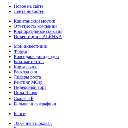
Новое на сайте
Лента новостей
Капитанский мостик
Отчетность компаний
Корпоративные события
Инвестиции с ALЁNKA
Мои инвестиции
Форум
Календарь дивидендов
База эмитентов
Карта рынка
Расклад сил
Лидеры роста
Рейтинг MCap
Индексный торт
Пила Игоря
Сырьё в ₽
Больше инфографики
Блоги
100%-ный шоколад