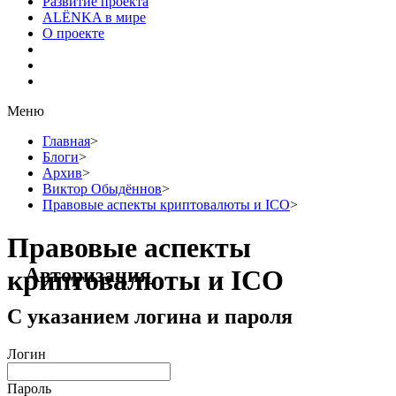
Развитие проекта
ALЁNKA в мире
О проекте
Меню
Главная
>
Блоги
>
Архив
>
Виктор Обыдённов
>
Правовые аспекты криптовалюты и ICO
>
Правовые аспекты
Авторизация
криптовалюты и ICO
С указанием логина и пароля
Логин
Пароль