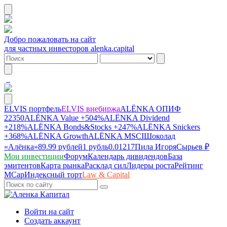
Добро пожаловать на сайт
для частных инвесторов alenka.capital
ELVIS портфель
ELVIS внебиржа
ALЁNKA ОПИФ
22350
ALЁNKA Value
+504%
ALЁNKA Dividend
+218%
ALЁNKA Bonds&Stocks
+247%
ALЁNKA Snickers
+368%
ALЁNKA Growth
ALЁNKA MSCI
Шоколад
«Алёнка»
89.99 рублей
1 рубль
0.01217
Пила Игоря
Сырье
в ₽
Мои инвестиции
Форум
Календарь дивидендов
База
эмитентов
Карта рынка
Расклад сил
Лидеры роста
Рейтинг
MCap
Индексный торт
Law & Capital
Войти на сайт
Создать аккаунт