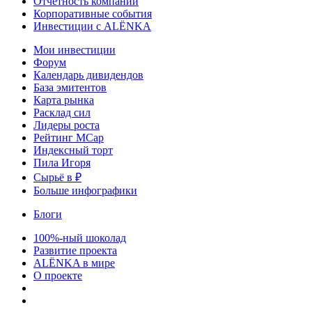
Отчетность компаний
Корпоративные события
Инвестиции с ALЁNKA
Мои инвестиции
Форум
Календарь дивидендов
База эмитентов
Карта рынка
Расклад сил
Лидеры роста
Рейтинг MCap
Индексный торт
Пила Игоря
Сырьё в ₽
Больше инфографики
Блоги
100%-ный шоколад
Развитие проекта
ALЁNKA в мире
О проекте