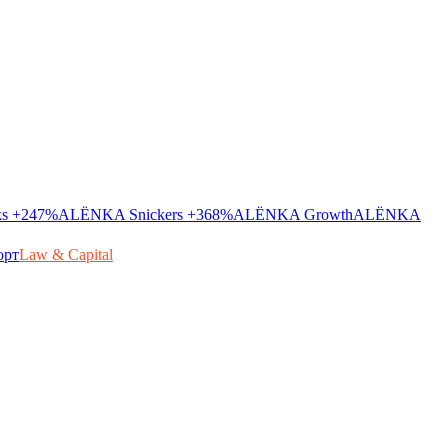
ks
+247%
ALЁNKA Snickers
+368%
ALЁNKA Growth
ALЁNKA
орт
Law & Capital