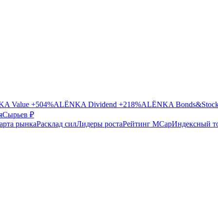
A Value
+504%
ALЁNKA Dividend
+218%
ALЁNKA Bonds&Stoc
я
Сырье
в ₽
арта рынка
Расклад сил
Лидеры роста
Рейтинг MCap
Индексный т