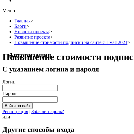
Меню
Главная
>
Блоги
>
Новости проекта
>
Развитие проекта
>
Повышение стоимости подписки на сайте с 1 мая 2021
>
Авторизация
Повышение стоимости подписки
С указанием логина и пароля
Логин
Пароль
Регистрация
|
Забыли пароль?
или
Другие способы входа