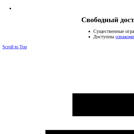
Свободный дос
Cущественные огр
Доступны
ознаком
Scroll to Top