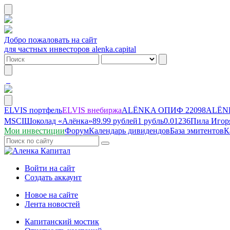
Добро пожаловать на сайт
для частных инвесторов alenka.capital
ELVIS портфель
ELVIS внебиржа
ALЁNKA ОПИФ
22098
ALЁNK
MSCI
Шоколад «Алёнка»
89.99 рублей
1 рубль
0.01236
Пила Игор
Мои инвестиции
Форум
Календарь дивидендов
База эмитентов
К
Войти на сайт
Создать аккаунт
Новое на сайте
Лента новостей
Капитанский мостик