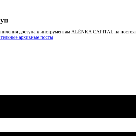
туп
аничения доступа к инструментам ALЁNKA CAPITAL на постоя
ительные архивные посты