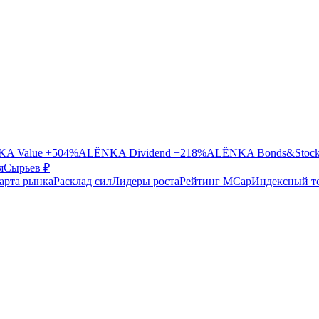
A Value
+504%
ALЁNKA Dividend
+218%
ALЁNKA Bonds&Stoc
я
Сырье
в ₽
арта рынка
Расклад сил
Лидеры роста
Рейтинг MCap
Индексный т