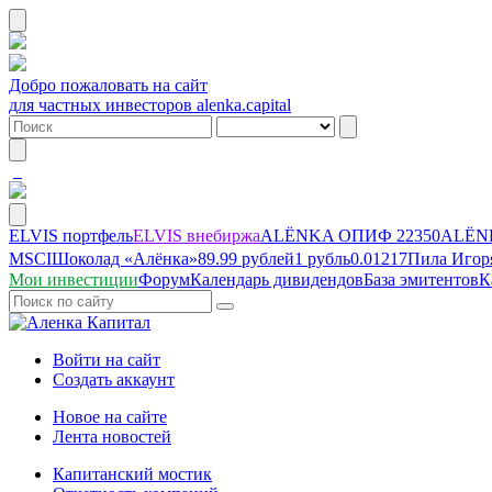
Добро пожаловать на сайт
для частных инвесторов alenka.capital
ELVIS портфель
ELVIS внебиржа
ALЁNKA ОПИФ
22350
ALЁNK
MSCI
Шоколад «Алёнка»
89.99 рублей
1 рубль
0.01217
Пила Игор
Мои инвестиции
Форум
Календарь дивидендов
База эмитентов
К
Войти на сайт
Создать аккаунт
Новое на сайте
Лента новостей
Капитанский мостик