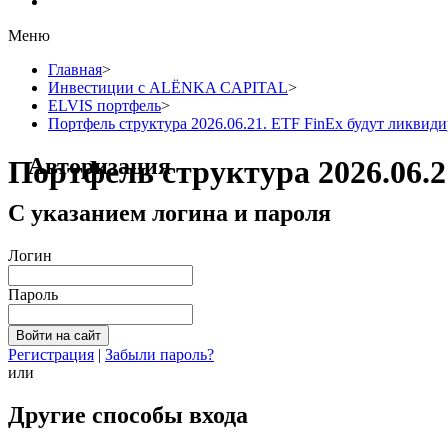
Меню
Главная
>
Инвестиции с ALЁNKA CAPITAL
>
ELVIS портфель
>
Портфель структура 2026.06.21. ETF FinEx будут ликвиди
Авторизация
Портфель структура 2026.06.2
С указанием логина и пароля
Логин
Пароль
Регистрация
|
Забыли пароль?
или
Другие способы входа