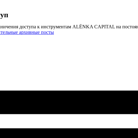
туп
аничения доступа к инструментам ALЁNKA CAPITAL на постоя
ительные архивные посты