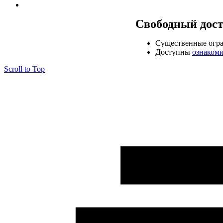
Свободный дос
Cущественные огр
Доступны
ознаком
Scroll to Top