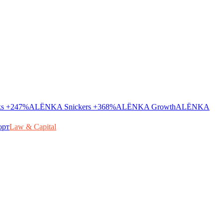
ks
+247%
ALЁNKA Snickers
+368%
ALЁNKA Growth
ALЁNKA
орт
Law & Capital