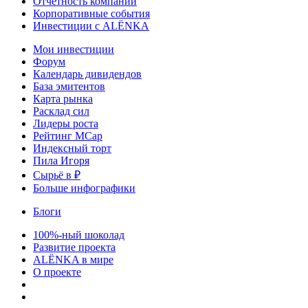
Отчетность компаний
Корпоративные события
Инвестиции с ALЁNKA
Мои инвестиции
Форум
Календарь дивидендов
База эмитентов
Карта рынка
Расклад сил
Лидеры роста
Рейтинг MCap
Индексный торт
Пила Игоря
Сырьё в ₽
Больше инфографики
Блоги
100%-ный шоколад
Развитие проекта
ALЁNKA в мире
О проекте