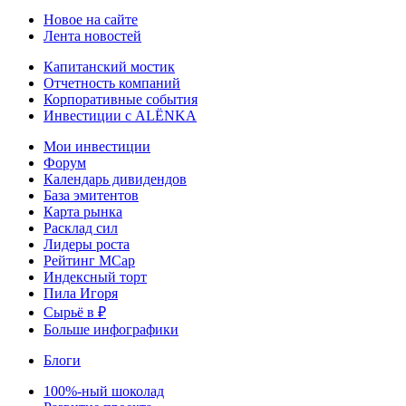
Новое на сайте
Лента новостей
Капитанский мостик
Отчетность компаний
Корпоративные события
Инвестиции с ALЁNKA
Мои инвестиции
Форум
Календарь дивидендов
База эмитентов
Карта рынка
Расклад сил
Лидеры роста
Рейтинг MCap
Индексный торт
Пила Игоря
Сырьё в ₽
Больше инфографики
Блоги
100%-ный шоколад