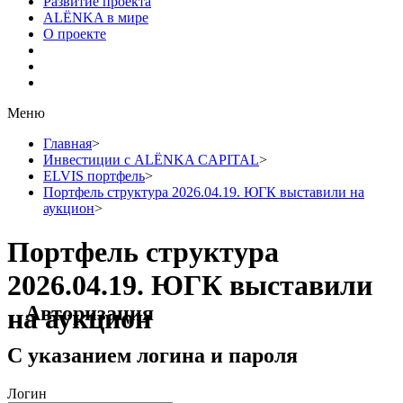
Развитие проекта
ALЁNKA в мире
О проекте
Меню
Главная
>
Инвестиции с ALЁNKA CAPITAL
>
ELVIS портфель
>
Портфель структура 2026.04.19. ЮГК выставили на
аукцион
>
Портфель структура
2026.04.19. ЮГК выставили
Авторизация
на аукцион
С указанием логина и пароля
Логин