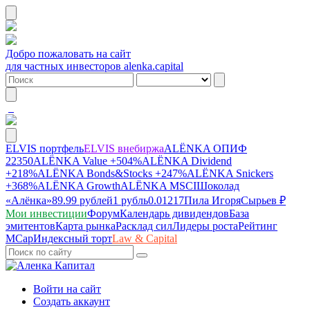
Добро пожаловать на сайт
для частных инвесторов alenka.capital
ELVIS портфель
ELVIS внебиржа
ALЁNKA ОПИФ
22350
ALЁNKA Value
+504%
ALЁNKA Dividend
+218%
ALЁNKA Bonds&Stocks
+247%
ALЁNKA Snickers
+368%
ALЁNKA Growth
ALЁNKA MSCI
Шоколад
«Алёнка»
89.99 рублей
1 рубль
0.01217
Пила Игоря
Сырье
в ₽
Мои инвестиции
Форум
Календарь дивидендов
База
эмитентов
Карта рынка
Расклад сил
Лидеры роста
Рейтинг
MCap
Индексный торт
Law & Capital
Войти на сайт
Создать аккаунт