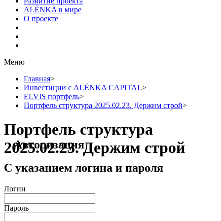
Развитие проекта
ALЁNKA в мире
О проекте
Меню
Главная
>
Инвестиции с ALЁNKA CAPITAL
>
ELVIS портфель
>
Портфель структура 2025.02.23. Держим строй
>
Портфель структура
Авторизация
2025.02.23. Держим строй
С указанием логина и пароля
Логин
Пароль