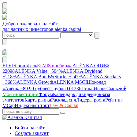
Добро пожаловать на сайт
для частных инвесторов alenka.capital
ELVIS портфель
ELVIS внебиржа
ALЁNKA ОПИФ
22098
ALЁNKA Value
+504%
ALЁNKA Dividend
+218%
ALЁNKA Bonds&Stocks
+247%
ALЁNKA Snickers
+368%
ALЁNKA Growth
ALЁNKA MSCI
Шоколад
«Алёнка»
89.99 рублей
1 рубль
0.01236
Пила Игоря
Сырье
в ₽
Мои инвестиции
Форум
Календарь дивидендов
База
эмитентов
Карта рынка
Расклад сил
Лидеры роста
Рейтинг
MCap
Индексный торт
Law & Capital
Войти на сайт
Создать аккаунт