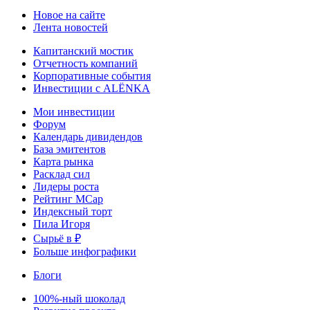
Новое на сайте
Лента новостей
Капитанский мостик
Отчетность компаний
Корпоративные события
Инвестиции с ALЁNKA
Мои инвестиции
Форум
Календарь дивидендов
База эмитентов
Карта рынка
Расклад сил
Лидеры роста
Рейтинг MCap
Индексный торт
Пила Игоря
Сырьё в ₽
Больше инфографики
Блоги
100%-ный шоколад